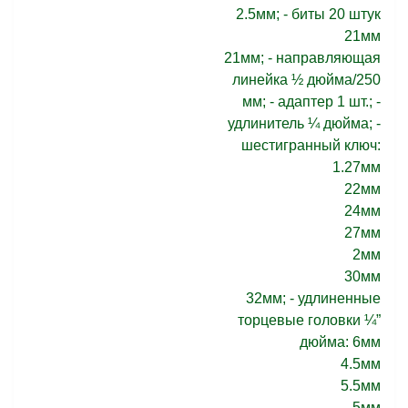
2.5мм; - биты 20 штук
21мм
21мм; - направляющая
линейка ½ дюйма/250
мм; - адаптер 1 шт.; -
удлинитель ¼ дюйма; -
шестигранный ключ:
1.27мм
22мм
24мм
27мм
2мм
30мм
32мм; - удлиненные
торцевые головки ¼”
дюйма: 6мм
4.5мм
5.5мм
5мм