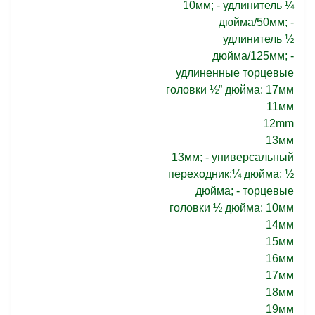
10мм; - удлинитель ¼
дюйма/50мм; -
удлинитель ½
дюйма/125мм; -
удлиненные торцевые
головки ½” дюйма: 17мм
11мм
12mm
13мм
13мм; - универсальный
переходник:¼ дюйма; ½
дюйма; - торцевые
головки ½ дюйма: 10мм
14мм
15мм
16мм
17мм
18мм
19мм