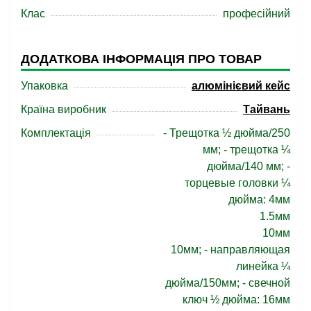
Клас
професійний
ДОДАТКОВА ІНФОРМАЦІЯ ПРО ТОВАР
Упаковка
алюмінієвий кейс
Країна виробник
Тайвань
Комплектація
- Трещотка ½ дюйма/250
мм; - трещотка ¼
дюйма/140 мм; -
торцевые головки ¼
дюйма: 4мм
1.5мм
10мм
10мм; - направляющая
линейка ¼
дюйма/150мм; - свечной
ключ ½ дюйма: 16мм