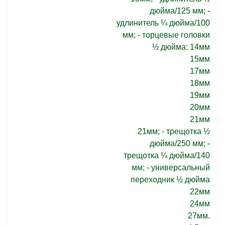
дюйма/125 мм; -
удлинитель ¼ дюйма/100
мм; - торцевые головки
½ дюйма: 14мм
15мм
17мм
18мм
19мм
20мм
21мм
21мм; - трещотка ½
дюйма/250 мм; -
трещотка ¼ дюйма/140
мм; - универсальный
переходник ½ дюйма
22мм
24мм
27мм.