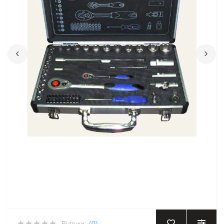
‹
›
Відгуки:
(0)