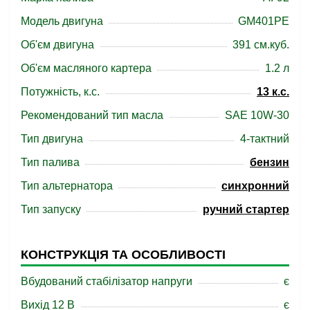
Модель двигуна
GM401PE
Об'єм двигуна
391 см.куб.
Об'єм масляного картера
1.2 л
Потужність, к.с.
13 к.c.
Рекомендований тип масла
SAE 10W-30
Тип двигуна
4-тактний
Тип палива
бензин
Тип альтернатора
синхронний
Тип запуску
ручний стартер
КОНСТРУКЦІЯ ТА ОСОБЛИВОСТІ
Вбудований стабілізатор напруги
є
Вихід 12 В
є