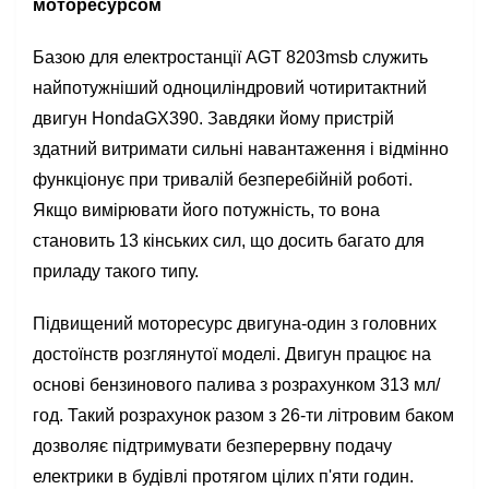
моторесурсом
Базою для електростанції AGT 8203msb служить
найпотужніший одноциліндровий чотиритактний
двигун HondaGX390. Завдяки йому пристрій
здатний витримати сильні навантаження і відмінно
функціонує при тривалій безперебійній роботі.
Якщо вимірювати його потужність, то вона
становить 13 кінських сил, що досить багато для
приладу такого типу.
Підвищений моторесурс двигуна-один з головних
достоїнств розглянутої моделі. Двигун працює на
основі бензинового палива з розрахунком 313 мл/
год. Такий розрахунок разом з 26-ти літровим баком
дозволяє підтримувати безперервну подачу
електрики в будівлі протягом цілих п'яти годин.