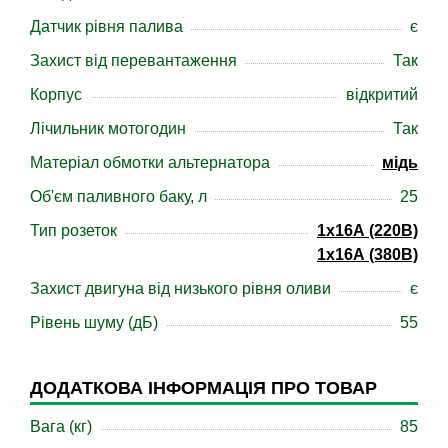
Датчик рівня палива
є
Захист від перевантаження
Так
Корпус
відкритий
Лічильник мотогодин
Так
Матеріал обмотки альтернатора
мідь
Об'єм паливного баку, л
25
Тип розеток
1x16А (220В)
1x16А (380B)
Захист двигуна від низького рівня оливи
є
Рівень шуму (дБ)
55
ДОДАТКОВА ІНФОРМАЦІЯ ПРО ТОВАР
Вага (кг)
85