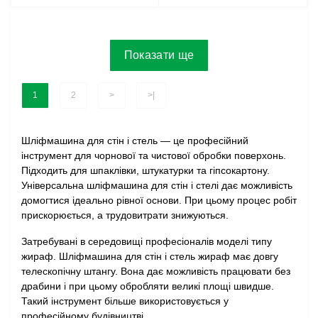
Показати ще
1
2
>
>|
Шліфмашина для стін і стель — це професійний
інструмент для чорнової та чистової обробки поверхонь.
Підходить для шпаклівки, штукатурки та гіпсокартону.
Універсальна шліфмашина для стін і стелі дає можливість
домогтися ідеально рівної основи. При цьому процес робіт
прискорюється, а трудовитрати знижуються.
Затребувані в середовищі професіоналів моделі типу
жираф. Шліфмашина для стін і стель жираф має довгу
телескопічну штангу. Вона дає можливість працювати без
драбини і при цьому обробляти великі площі швидше.
Такий інструмент більше використовується у
професійному будівництві.