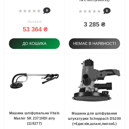
та стелі (000951)
0
0
55 014 ₴
3 285 ₴
53 364 ₴
ДО КОШИКА
НЕМАЄ В НАЯВНОСТІ
Машина шліфувальна Vitals
Машина для шліфування
Master SK 2371HDl airy
штукатурки Scheppach DS200
(119277)
(+6дисків,шланг,пилозб.)