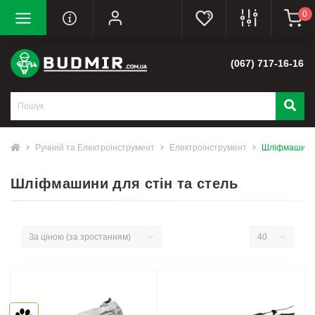
0
(067) 717-16-16
Ручний та Електроінструмент
Електроінструмент
Шліфмашини д
Шліфмашини для стін та стель