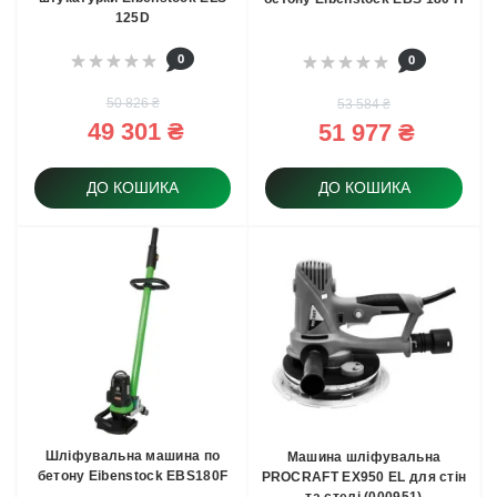
125D
0
0
50 826 ₴
53 584 ₴
49 301 ₴
51 977 ₴
ДО КОШИКА
ДО КОШИКА
Шліфувальна машина по
Машина шліфувальна
бетону Eibenstock EBS180F
PROCRAFT EX950 EL для стін