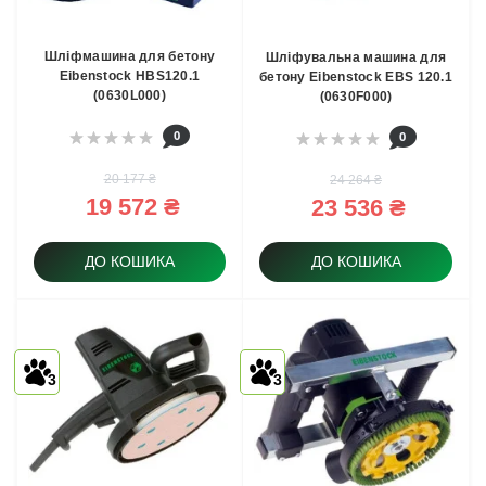
Шліфмашина для бетону
Шліфувальна машина для
Eibenstock HBS120.1
бетону Eibenstock EBS 120.1
(0630L000)
(0630F000)
0
0
20 177 ₴
24 264 ₴
19 572 ₴
23 536 ₴
ДО КОШИКА
ДО КОШИКА
3
3