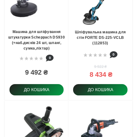
Машина для шліфування
Шлiфувальна машина для
штукатурки Scheppach DS930
стiн FORTE DS-225-VCLВ
(+наб.дисків 24 шт, шланг,
(112853)
сумка,ліхтар)
0
0
9 922 ₴
9 492 ₴
8 434 ₴
ДО КОШИКА
ДО КОШИКА