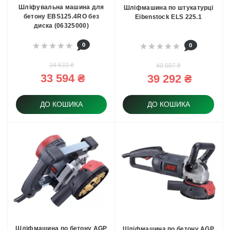
Шліфувальна машина для
Шліфмашина по штукатурці
бетону EBS125.4RO без
Eibenstock ELS 225.1
диска (06325000)
0
0
34 633 ₴
40 507 ₴
33 594 ₴
39 292 ₴
ДО КОШИКА
ДО КОШИКА
Шліфмашина по бетону AGP
Шліфмашина по бетону AGP