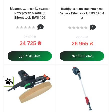
Машина для шліфування
Шліфувальна машина для
матер.теплоізоляціі
бетону Eibenstock EBS 125.4
Eibenstock EWS 400
O
0
0
25 490 ₴
27 788 ₴
24 725 ₴
26 955 ₴
ДО КОШИКА
ДО КОШИКА
3