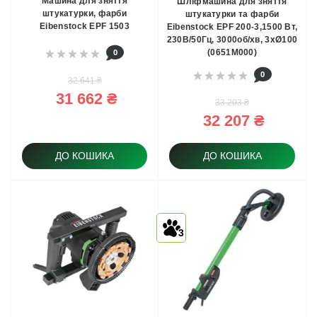
Машина для зняття
Шліфмашина для зняття
штукатурки, фарби
штукатурки та фарби
Eibenstock EPF 1503
Eibenstock EPF 200-3,1500 Вт,
230В/50Гц, 3000об/хв, 3xØ100
0
(0651M000)
0
32 641 ₴
31 662 ₴
33 203 ₴
32 207 ₴
ДО КОШИКА
ДО КОШИКА
3