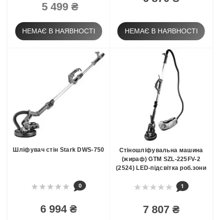
5 499 ₴
НЕМАЄ В НАЯВНОСТІ
НЕМАЄ В НАЯВНОСТІ
Шліфувач стін Stark DWS-750
Стіношліфувальна машина
(жираф) GTM SZL-225FV-2
(2524) LED-підсвітка роб.зони
0
1
6 994 ₴
7 807 ₴