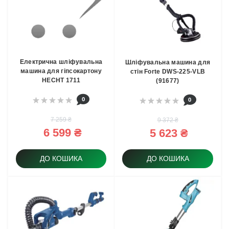
Електрична шліфувальна
Шлiфувальна машина для
машина для гіпсокартону
стiн Forte DWS-225-VLВ
HECHT 1711
(91677)
0
0
7 259 ₴
9 372 ₴
6 599 ₴
5 623 ₴
ДО КОШИКА
ДО КОШИКА