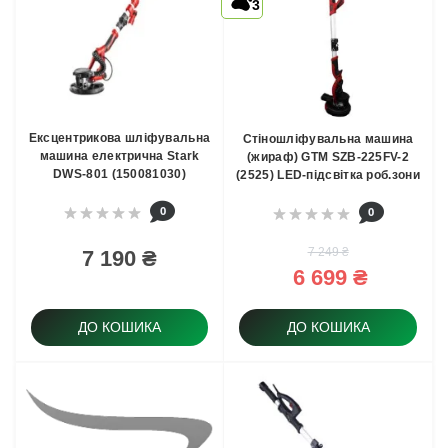
3
Ексцентрикова шлiфувальна
Стіношліфувальна машина
машина електрична Stark
(жираф) GTM SZB-225FV-2
DWS-801 (150081030)
(2525) LED-підсвітка роб.зони
0
0
7 249 ₴
7 190 ₴
6 699 ₴
ДО КОШИКА
ДО КОШИКА