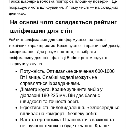
Також шарнірна головка повторює площину поверхні. Це
покращує якість шліфування. У тому числі — на складних
ділянках.
На основі чого складається рейтинг
шліфмашин для стін
Рейтинг шліфмашин для стін формується на основі
технічних характеристик. Враховується і практичний досвід
використання. Для розуміння того, як вибрати
шліфмашину для стін, фахівці Budmir рекомендують
звернути увагу на:
Потужність. Оптимальне значення 600-1000
Вт і вище. Слабші моделі можуть не
справлятися із завданнями.
Діаметр круга. Краще зупинити вибір у
діапазоні 180-225 мм. Він дає баланс
швидкості та точності робіт.
Ефективність пиловидалення. Безпосередньо
впливає на комфорт і безпеку робіт.
Вага та ергономіка. Працювати з важкою та
незручною технікою буде складно. Краще