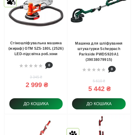
3
Стіношліфувальна машина
Машина для шліфування
(жираф) GTM SZS-180L (2526)
штукатурки Scheppach
LED-підсвітка роб.зони
Parkside PWDS920A1
(39038079915)
0
0
3 345 ₴
5 610 ₴
2 999 ₴
5 442 ₴
ДО КОШИКА
ДО КОШИКА