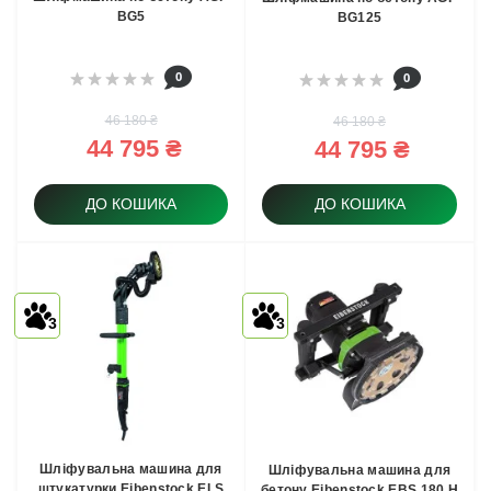
BG5
BG125
0
0
46 180 ₴
46 180 ₴
44 795 ₴
44 795 ₴
ДО КОШИКА
ДО КОШИКА
3
3
Шліфувальна машина для
Шліфувальна машина для
штукатурки Eibenstock ELS
бетону Eibenstock EBS 180 H