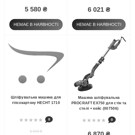
5 580 ₴
6 021 ₴
НЕМАЄ В НАЯВНОСТІ
НЕМАЄ В НАЯВНОСТІ
Шліфувальна машина для
Машина шліфувальна
гіпсокартону HECHT 1710
PROCRAFT EX750 для стін та
стелі + кейс (007506)
0
0
6 049 ₴
6 870 ₴