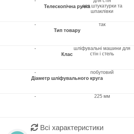
-
для стін
для штукатурки та
Телескопічна ручка
шпаклівки
-
так
Тип товару
-
шліфувальні машини для
стін і стель
Клас
-
побутовий
Діаметр шліфувального круга
-
225 мм
Всі характеристики