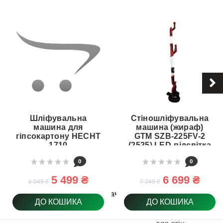
Шліфувальна
Стіношліфувальна
машина для
машина (жираф)
гіпсокартону HECHT
GTM SZB-225FV-2
1710
(2525) LED-підсвітка
роб.зони
0
0
5 499 ₴
6 699 ₴
6 049 ₴
7 249 ₴
Призначення
ДО КОШИКА
ДО КОШИКА