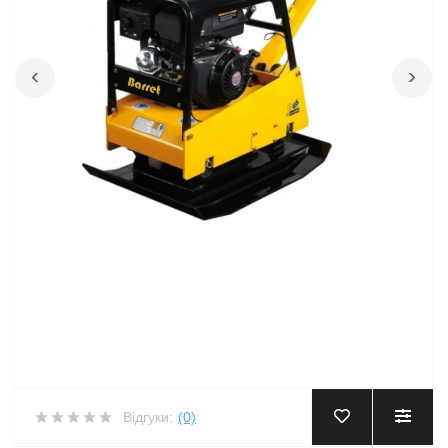
‹
›
Відгуки:
(0)