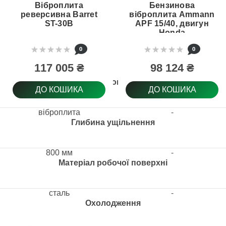
Віброплита
Бензинова
реверсивна Barret
віброплита Ammann
ST-30В
APF 15/40, двигун
Honda
0
0
117 005 ₴
98 124 ₴
Тип товару
ДО КОШИКА
ДО КОШИКА
віброплита
-
Глибина ущільнення
800 мм
-
Матеріал робочої поверхні
сталь
-
Охолодження