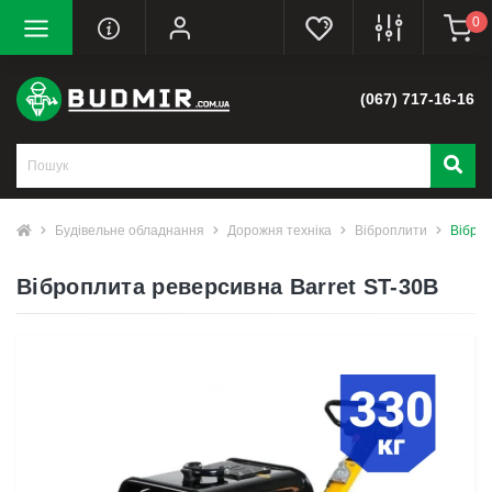
0
(067) 717-16-16
Будівельне обладнання
Дорожня техніка
Віброплити
Віброп
Віброплита реверсивна Barret ST-30В