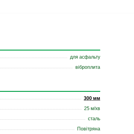
для асфальту
віброплита
300 мм
25 м/хв
сталь
Повітряна