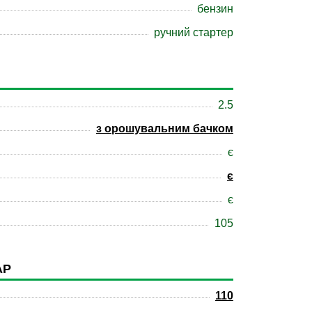
бензин
ручний стартер
2.5
з орошувальним бачком
є
є
є
105
АР
110