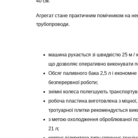
40 см.
Агрегат стане практичним помічником на н
трубопроводи.
машина рухається зі швидкістю 25 м / 
що дозволяє оперативно виконувати п
Обсяг паливного бака 2,5 л і економн
безперервної роботи;
знімні колеса полегшують транспорту
робоча пластина виготовлена з міцної, 
тротуарної плитки рекомендується вик
з метою охолодження оброблюваної пов
21 л;
корпус відкритого типу спрощує техніч