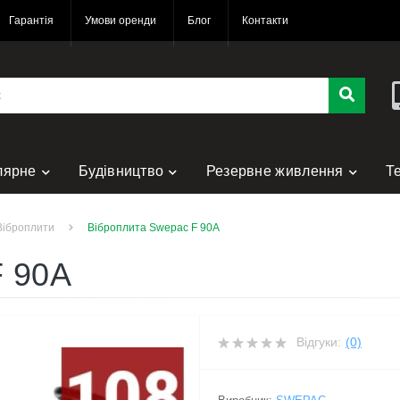
Гарантія
Умови оренди
Блог
Контакти
лярне
Будівництво
Резервне живлення
Т
нт
Віброплити
Віброплита Swepac F 90A
F 90A
Відгуки:
(0)