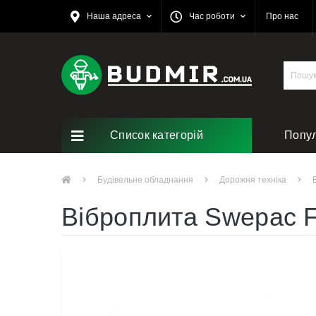
Наша адреса
Час роботи
Про нас
Список категорій
Попу
Ремо
Будівельне обладнання
Дорожня техніка
Віброплита Swepac 