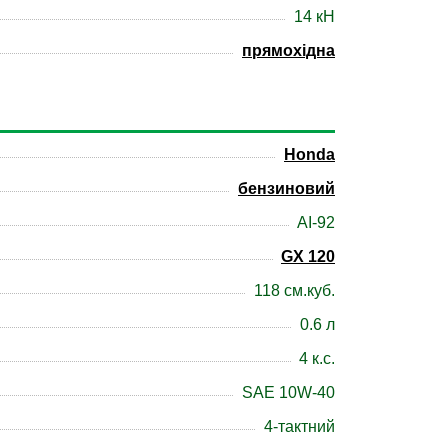
14 кН
прямохідна
Honda
бензиновий
АІ-92
GX 120
118 см.куб.
0.6 л
4 к.с.
SAE 10W-40
4-тактний