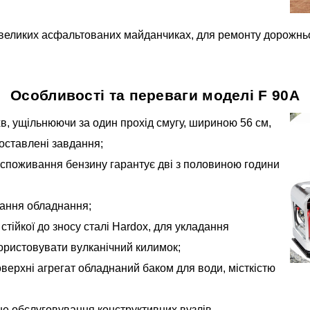
евеликих асфальтованих майданчиках, для ремонту дорожньо
Особливості та переваги моделі F 90А
хв, ущільнюючи за один прохід смугу, шириною 56 см,
оставлені завдання;
е споживання бензину гарантує дві з половиною години
вання обладнання;
стійкої до зносу сталі Hardox, для укладання
ористовувати вулканічний килимок;
ерхні агрегат обладнаний баком для води, місткістю
не обслуговування конструктивних вузлів.