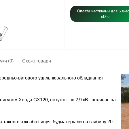
Оплата частинами для бізнес
eDilo
уки (0)
Схожі товари
середньо-вагового ущільнювального обладнання
вигуном Хонда GX120, потужністю 2,9 кВт, впливає на
а також в'язкі або сипучі будматеріали на глибину 20-