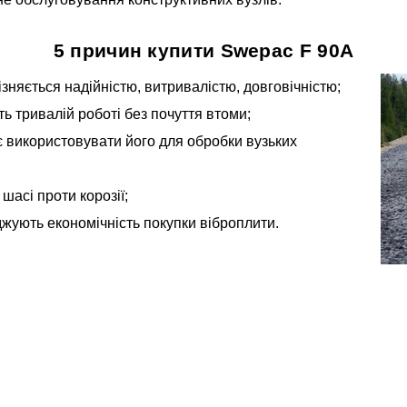
5 причин купити Swepac F 90А
зняється надійністю, витривалістю, довговічністю;
ть тривалій роботі без почуття втоми;
 використовувати його для обробки вузьких
асі проти корозії;
джують економічність покупки віброплити.