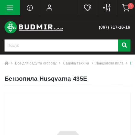
0
(067) 717-16-16
Все для саду та огороду
Садова техніка
Ланцюгова пила
Бе
Бензопила Husqvarna 435Е