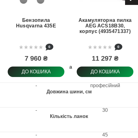
Бензопила
Акамуляторна пилка
Husqvarna 435Е
AEG ACS18B30,
корпус (4935471337)
0
0
7 960 ₴
11 297 ₴
Клас
ДО КОШИКА
ДО КОШИКА
-
професійний
Довжина шини, см
-
30
Кількість ланок
-
45