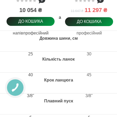
0
0
10 054 ₴
11 297 ₴
11 647 ₴
Клас
ДО КОШИКА
ДО КОШИКА
напівпрофесійний
професійний
Довжина шини, см
25
30
Кількість ланок
40
45
Крок ланцюга
3/8"
3/8"
Плавний пуск
є
є