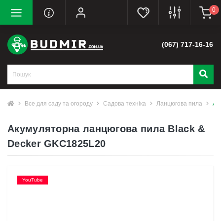
0
(067) 717-16-16
Все для саду та огороду
Садова техніка
Ланцюгова пила
Ак
Акумуляторна ланцюгова пила Black &
Decker GKC1825L20
YouTube