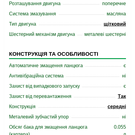
Розташування двигуна
поперечне
Система змазування
масляна
Тип двигуна
щітковий
Шестерний механізм двигуна
металеві шестерні
КОНСТРУКЦІЯ ТА ОСОБЛИВОСТІ
Автоматичне змащення ланцюга
є
Антивібраційна система
ні
Захист від випадкового запуску
є
Захист від перевантаження
Так
Конструкція
середні
Металевий зубчастий упор
ні
Обсяг бака для змащення ланцюга
0.055
(картера)
л