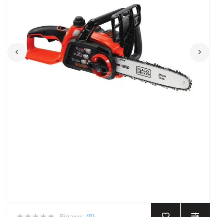
‹
›
Відгуки:
(0)