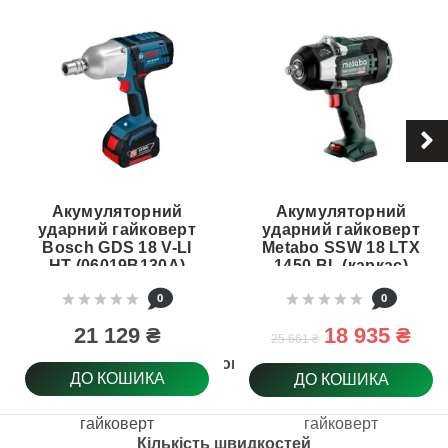
Акумуляторний
Акумуляторний
ударний гайковерт
ударний гайковерт
Bosch GDS 18 V-LI
Metabo SSW 18 LTX
HT (06019B130A)
1450 BL (каркас)
(602401850)
0
0
21 129 ₴
18 935 ₴
25 661 ₴
Тип товару
ДО КОШИКА
ДО КОШИКА
гайковерт
гайковерт
Кількість швидкостей