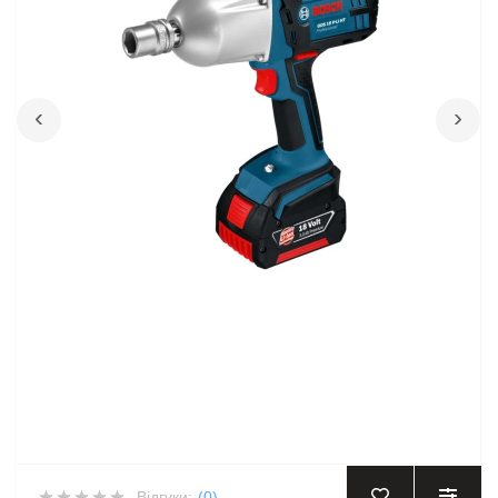
‹
›
Відгуки:
(0)