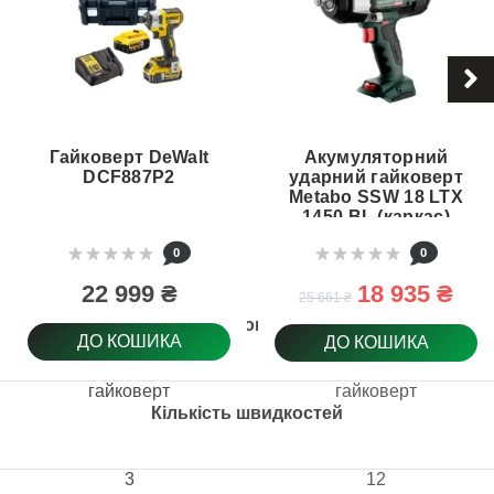
Гайковерт DeWalt
Акумуляторний
DCF887P2
ударний гайковерт
Metabo SSW 18 LTX
1450 BL (каркас)
(602401850)
0
0
22 999 ₴
18 935 ₴
25 661 ₴
Тип товару
ДО КОШИКА
ДО КОШИКА
гайковерт
гайковерт
Кількість швидкостей
3
12