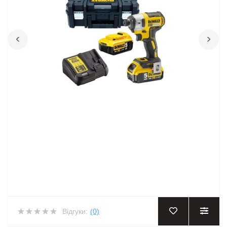
‹
›
Відгуки:
(0)
‹
›