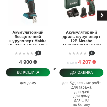
Акумуляторний
Акумуляторний
бесщеточний
дриль-шуруповерт
шуруповерт Makita
12В Metabo
DF 332 DZ (без АКБ)
PowerMaxx BS Basic
+ 2x2.0 Аг, Зарядний
0
0
пристрій LC 12
(600984500)
4 900 ₴
4 207 ₴
6 135 ₴
Призначення
ДО КОШИКА
ДО КОШИКА
для дому
для будівельних робіт
для гаража
для дачі
для дому
для СТО
по бетону