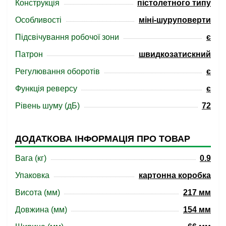
Конструкція
пістолетного типу
Особливості
міні-шуруповерти
Підсвічування робочої зони
є
Патрон
швидкозатискний
Регулювання оборотів
є
Функція реверсу
є
Рівень шуму (дБ)
72
ДОДАТКОВА ІНФОРМАЦІЯ ПРО ТОВАР
Вага (кг)
0.9
Упаковка
картонна коробка
Висота (мм)
217 мм
Довжина (мм)
154 мм