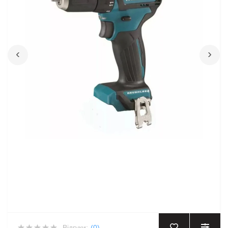
‹
›
Відгуки:
(0)