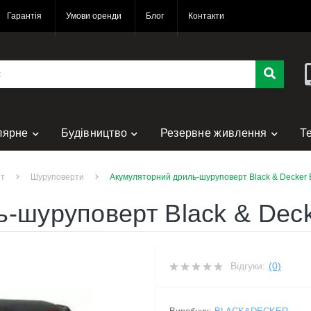
Гарантія
Умови оренди
Блог
Контакти
лярне
Будівництво
Резервне живлення
Т
нт
нт
Шуруповерти
Акумуляторний дриль-шуруповерт Black & Decke
ь-шуруповерт Black & De
Відгуки:
(0)