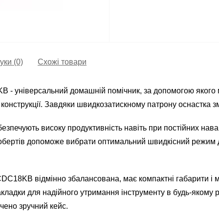
уки (0)
Схожі товари
 - універсальний домашній помічник, за допомогою якого
і конструкції. Завдяки швидкозатискному патрону оснастка зм
езпечують високу продуктивність навіть при постійних нав
 обертів допоможе вибрати оптимальний швидкісний режим 
C18KB відмінно збалансована, має компактні габарити і м
накладки для надійного утримання інструменту в будь-якому
чено зручний кейс.