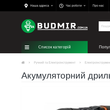
Наша адреса
Час роботи
Про нас
Список категорій
Попу
Ремо
Ручний та Електроінструмент
Електроінструме
Акумуляторний дрил