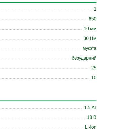
1
650
10 мм
30 Нм
муфта
безударний
25
10
1.5 Аг
18 B
Li-Ion