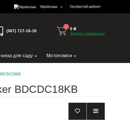
Українська
Особистий кабінет
0
0 ₴
(067) 717-16-16
Зробити замовлення
ехніка для саду
Мотопомпи
r BDCDC18KB
cker BDCDC18KB