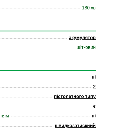
180 хв
акумулятор
щітковий
ні
2
пістолетного типу
є
нням
ні
швидкозатискний