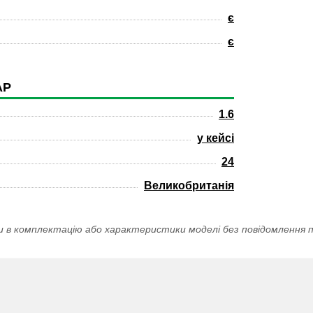
є
є
АР
1.6
у кейсі
24
Великобританія
и в комплектацію або характеристики моделі без повідомлення п