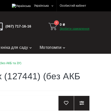
Українська
Особистий кабінет
0
0 ₴
(067) 717-16-16
Зробити замовлення
ехніка для саду
Мотопомпи
(без АКБ та ЗУ)
 (127441) (без АКБ