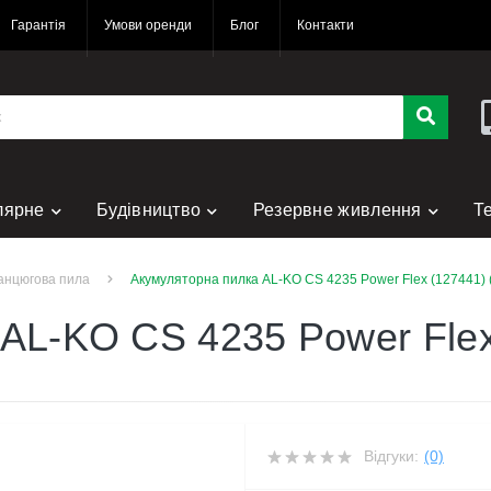
Гарантія
Умови оренди
Блог
Контакти
лярне
Будівництво
Резервне живлення
Т
нт
анцюгова пила
Акумуляторна пилка AL-KO CS 4235 Power Flex (127441) 
AL-KO CS 4235 Power Flex
Відгуки:
(0)