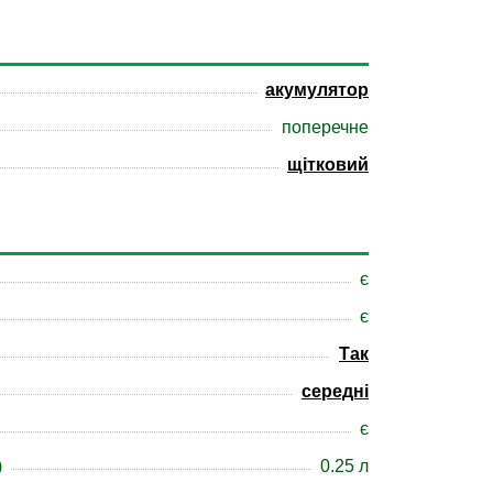
акумулятор
поперечне
щітковий
є
є
Так
середні
є
)
0.25 л