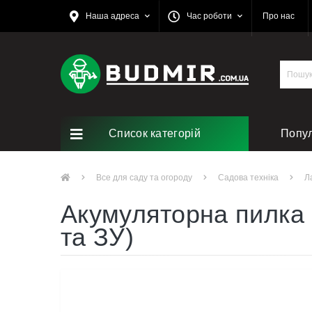
Наша адреса
Час роботи
Про нас
Список категорій
Попу
Ремо
Все для саду та огороду
Садова техніка
Л
Акумуляторна пилка 
та ЗУ)