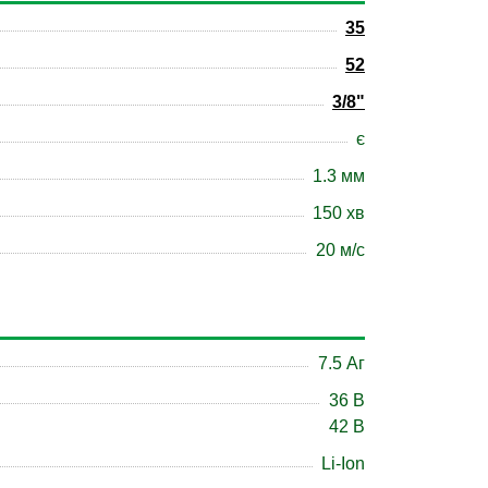
35
52
3/8"
є
1.3 мм
150 хв
20 м/с
7.5 Аг
36 В
42 В
Li-Ion