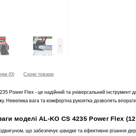
›
уки (0)
Схожі товари
5 Power Flex - це надійний та універсальний інструмент дл
еку. Невелика вага та комфортна рукоятка дозволять впорат
аги моделі AL-KO CS 4235 Power Flex (127
двигуном, що забезпечує швидке та ефективне різання де