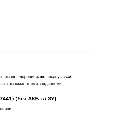
я різання деревини, що поєднує в собі
ися з різноманітними завданнями.
441) (без АКБ та ЗУ):
ревини