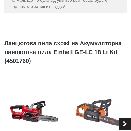
На жаль ще не було відгуків про цей товар. Будьте
першим хто залишить відгук!
Ланцюгова пила схожі на Акумуляторна
ланцюгова пила Einhell GE-LC 18 Li Kit
(4501760)