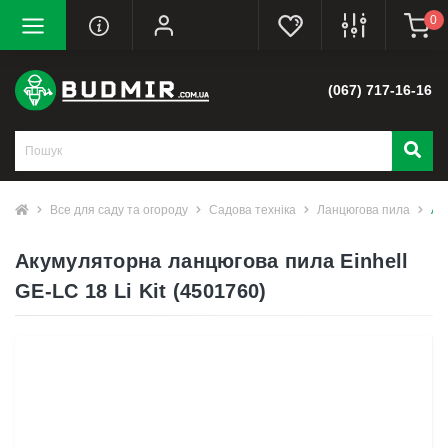
0
(067) 717-16-16
Все для саду та огороду
Садова техніка
Ланцюгова пила
Ак
Акумуляторна ланцюгова пила Einhell
GE-LC 18 Li Kit (4501760)