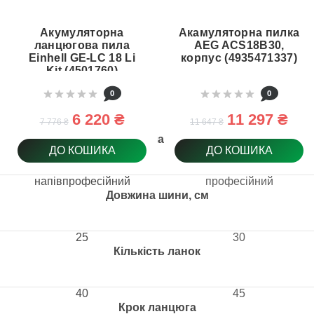
Акумуляторна
Акамуляторна пилка
ланцюгова пила
AEG ACS18B30,
Einhell GE-LC 18 Li
корпус (4935471337)
Kit (4501760)
0
0
6 220 ₴
11 297 ₴
7 776 ₴
11 647 ₴
Клас
ДО КОШИКА
ДО КОШИКА
напівпрофесійний
професійний
Довжина шини, см
25
30
Кількість ланок
40
45
Крок ланцюга