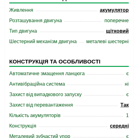
Живлення
акумулятор
Розташування двигуна
поперечне
Тип двигуна
щітковий
Шестерний механізм двигуна
металеві шестерні
КОНСТРУКЦІЯ ТА ОСОБЛИВОСТІ
Автоматичне змащення ланцюга
є
Антивібраційна система
ні
Захист від випадкового запуску
є
Захист від перевантаження
Так
Кількість акумуляторів
1
Конструкція
середні
Металевий зубчастий упор
є