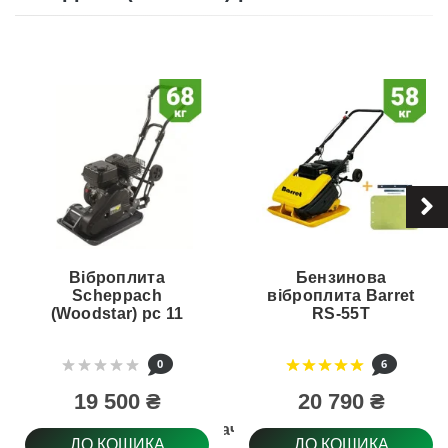
Віброплита
Бензинова
Scheppach
віброплита Barret
(Woodstar) pc 11
RS-55T
0
6
19 500 ₴
20 790 ₴
Призначення
ДО КОШИКА
ДО КОШИКА