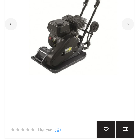
‹
›
Відгуки:
(0)