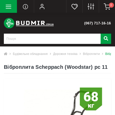
0
(067) 717-16-16
Будівельне обладнання
Дорожня техніка
Віброплити
Віброп
Віброплита Scheppach (Woodstar) pc 11