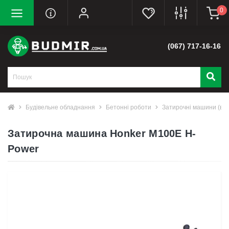
0
(067) 717-16-16
Будівельне обладнання
Бетонні роботи
Затирочні машини (вер
Затирочна машина Honker M100E H-
Power