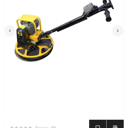
‹
›
Відгуки:
(0)