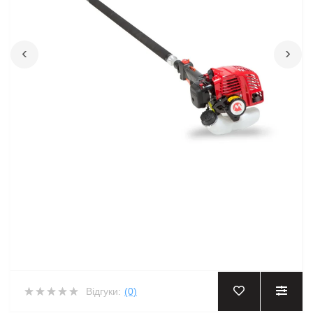
‹
›
Відгуки:
(0)