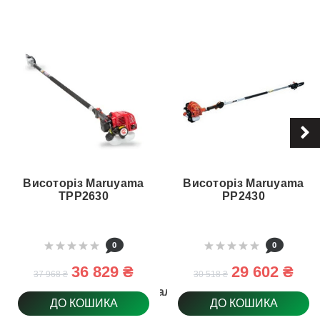
Висоторіз Maruyama
Висоторіз Maruyama
TPP2630
PP2430
0
0
36 829 ₴
29 602 ₴
37 968 ₴
30 518 ₴
Матеріал леза
ДО КОШИКА
ДО КОШИКА