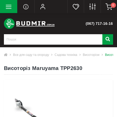
0
(067) 717-16-16
Все для саду та огороду
Садова техніка
Висоторізи
Висото
Висоторіз Maruyama TPP2630