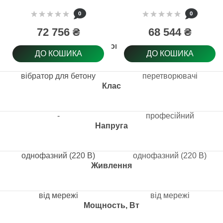
вібратора ENAR
0
0
(280901)
72 756 ₴
68 544 ₴
Тип товару
ДО КОШИКА
ДО КОШИКА
вібратор для бетону
перетворювачі
Клас
-
професійний
Напруга
однофазний (220 В)
однофазний (220 В)
Живлення
від мережі
від мережі
Мощность, Вт