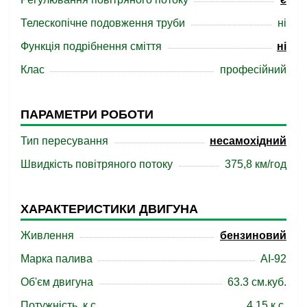
Телескопічне подовження труби
ні
Функція подрібнення сміття
ні
Клас
професійний
ПАРАМЕТРИ РОБОТИ
Тип пересування
несамохідний
Швидкість повітряного потоку
375,8 км/год
ХАРАКТЕРИСТИКИ ДВИГУНА
Живлення
бензиновий
Марка палива
АІ-92
Об'єм двигуна
63.3 см.куб.
Потужність, к.с.
4.15 к.с.