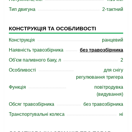
Тип двигуна
2-тактний
КОНСТРУКЦІЯ ТА ОСОБЛИВОСТІ
Конструкція
ранцевий
Наявність травозбірника
без травозбірника
Об'єм паливного баку, л
2
Особливості
для снігу
регулювання тригера
Функція
повітродувка
(видування)
Обсяг травозбірника
без травозбірника
Транспортувальні колеса
ні