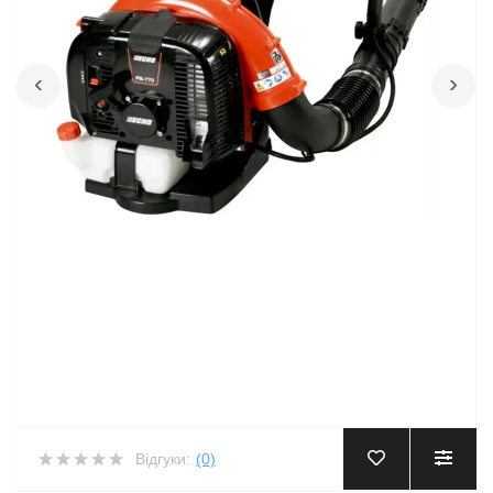
‹
›
Відгуки:
(0)
‹
›