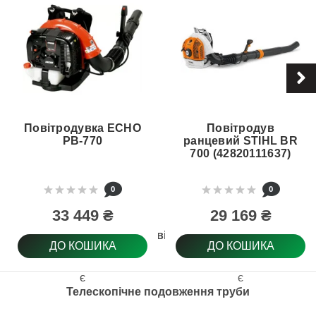
Повітродувка ECHO
Повітродув
PB-770
ранцевий STIHL BR
700 (42820111637)
0
0
33 449 ₴
29 169 ₴
Регулювання повітряного потоку
ДО КОШИКА
ДО КОШИКА
є
є
Телескопічне подовження труби