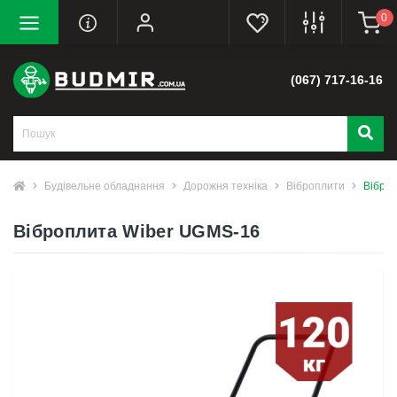
0
(067) 717-16-16
Будівельне обладнання
Дорожня техніка
Віброплити
Вібро
Віброплита Wiber UGMS-16