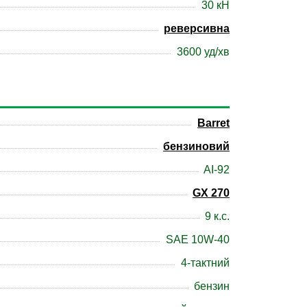
30 кН
реверсивна
3600 уд/хв
Barret
бензиновий
АІ-92
GX 270
9 к.с.
SAE 10W-40
4-тактний
бензин