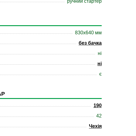
ручний стартер
830х640 мм
без бачка
ні
ні
є
АР
190
42
Чехія