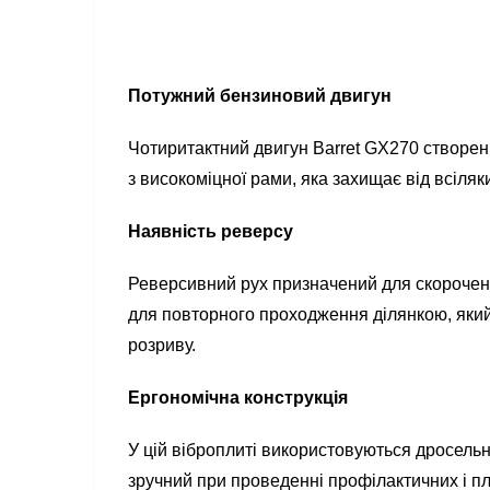
Потужний бензиновий двигун
Чотиритактний двигун Barret GX270 створен
з високоміцної рами, яка захищає від всіля
Наявність реверсу
Реверсивний рух призначений для скороченн
для повторного проходження ділянкою, який
розриву.
Ергономічна конструкція
У цій віброплиті використовуються дросельн
зручний при проведенні профілактичних і п