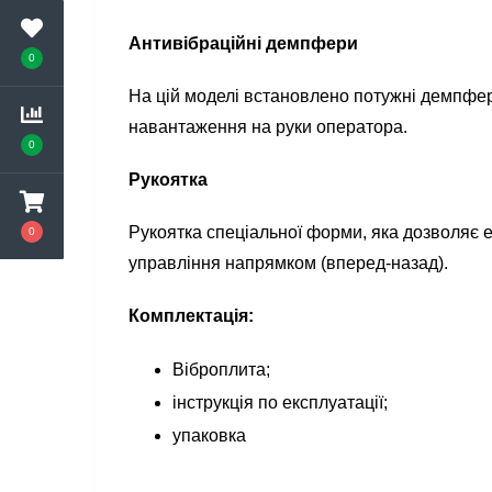
Антивібраційні демпфери
0
На цій моделі встановлено потужні демпфер
навантаження на руки оператора.
0
Рукоятка
Рукоятка спеціальної форми, яка дозволяє е
0
управління напрямком (вперед-назад).
Комплектація:
Віброплита;
інструкція по експлуатації;
упаковка