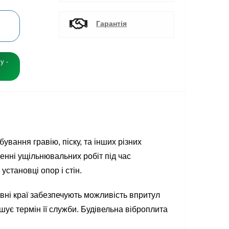
Гарантія
у -
вання гравію, піску, та інших різних
енні ущільнювальних робіт під час
становці опор і стін.
вні краї забезпечують можливість впритул
ьшує термін її служби. Будівельна віброплита