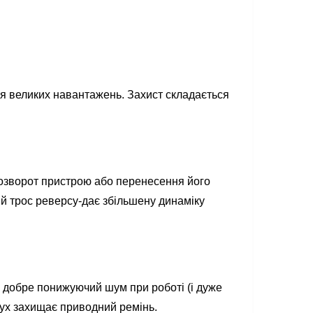
ля великих навантажень. Захист складається
розворот пристрою або перенесення його
й трос реверсу-дає збільшену динаміку
, добре понижуючий шум при роботі (і дуже
жух захищає приводний ремінь.