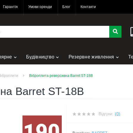
Гарантія
Умови оренди
Блог
Контакти
лярне
Будівництво
Резервне живлення
Т
нт
Віброплити
Віброплита реверсивна Barret ST-18B
на Barret ST-18B
Відгуки:
(0)