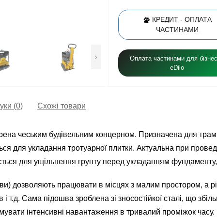
КРЕДИТ - ОПЛАТА
ЧАСТИНАМИ
›
Оплата частинами для бізнес
eDilo
уки (0)
Схожі товари
рена чеським будівельним концерном. Призначена для трамбу
ься для укладання тротуарної плитки. Актуальна при провед
ться для ущільнення грунту перед укладанням фундаменту, у
ви) дозволяють працювати в місцях з малим простором, а рі
 і т.д. Сама підошва зроблена зі зносостійкої сталі, що збіл
имувати інтенсивні навантаження в тривалий проміжок часу.