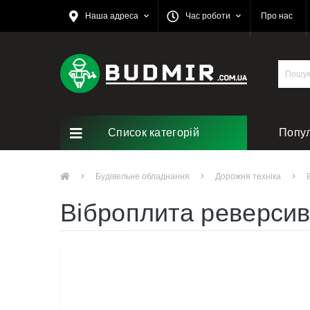
Наша адреса
Час роботи
Про нас
Список категорій
Попу
Ремо
Будівельне обладнання
Дорожня техніка
Віброплита реверсив