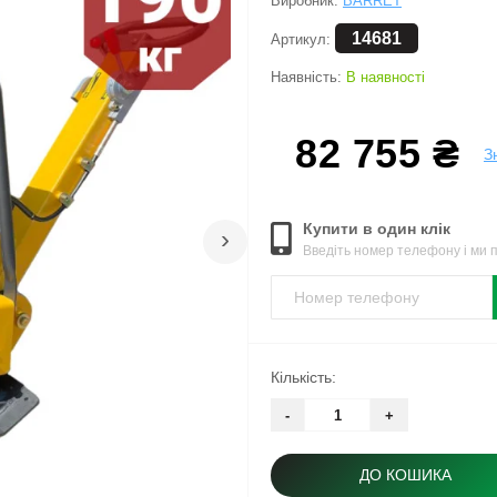
Виробник:
BARRET
14681
Артикул:
Наявність:
В наявності
82 755 ₴
З
Купити в один клік
›
Введіть номер телефону і ми
Кількість:
-
+
ДО КОШИКА