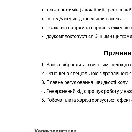
кілька режимів (звичайний і реверсни
передбачений дросельний важіль;
ізолююча напрямна сприяє зниженню ві
доукомплектовується бічними щитками
Причини,
Важка віброплита з високим коефіцієн
Оснащена спеціальною гідравлічною с
Плавне регулювання швидкості ходу;
Реверсивний хід спрощує роботу у важ
Робоча плита характеризується ефектив
Характеристики