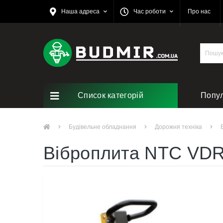
Наша адреса
Час роботи
Про нас
Список категорій
Попу
Ремо
Будівельне обладнання
Дорожня техніка
Віброплита NTC VD