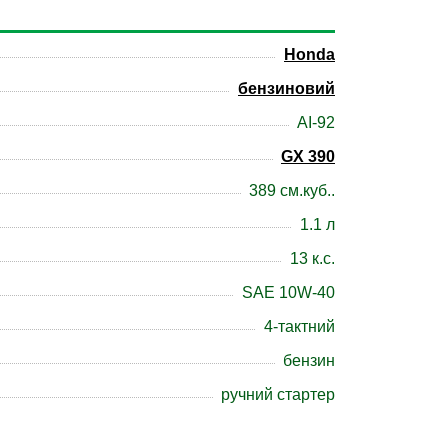
Honda
бензиновий
АІ-92
GX 390
389 см.куб..
1.1 л
13 к.c.
SAE 10W-40
4-тактний
бензин
ручний стартер