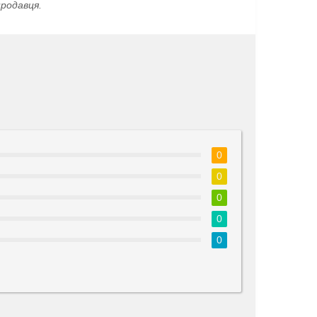
родавця.
0
0
0
0
0