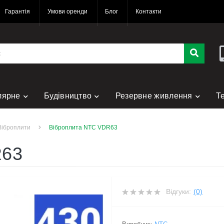
Гарантія
Умови оренди
Блог
Контакти
лярне
Будівництво
Резервне живлення
Т
нт
Віброплити
Віброплита NTC VDR63
R63
Відгуки:
(0)