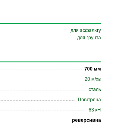
для асфальту
для грунта
700 мм
20 м/хв
сталь
Повітряна
63 кН
реверсивна