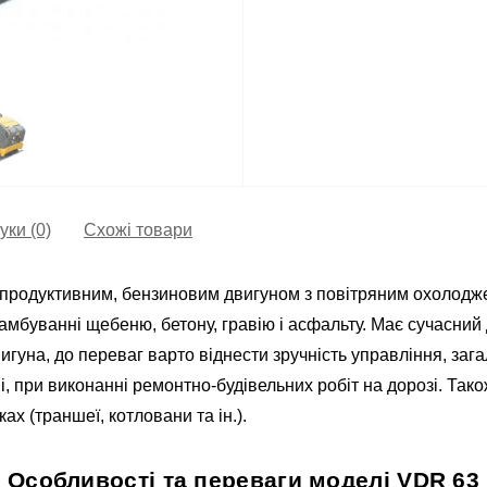
уки (0)
Схожі товари
одуктивним, бензиновим двигуном з повітряним охолоджен
мбуванні щебеню, бетону, гравію і асфальту. Має сучасний 
игуна, до переваг варто віднести зручність управління, загал
і, при виконанні ремонтно-будівельних робіт на дорозі. Та
ах (траншеї, котловани та ін.).
Особливості та переваги моделі VDR 63