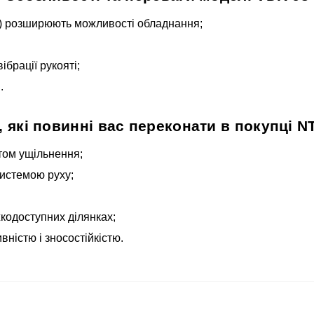
й) розширюють можливості обладнання;
брації рукояті;
.
 які повинні вас переконати в покупці 
том ущільнення;
истемою руху;
кодоступних ділянках;
ністю і зносостійкістю.