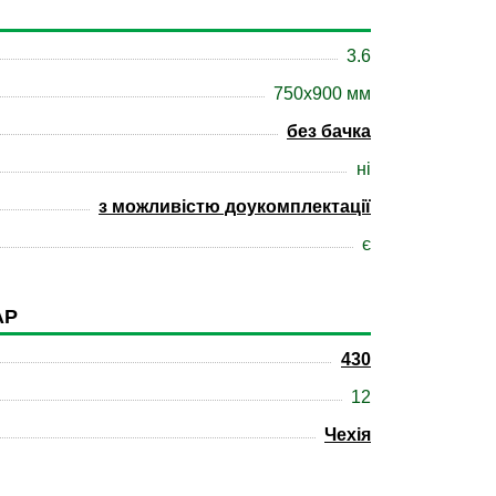
3.6
750х900 мм
без бачка
ні
з можливістю доукомплектації
є
АР
430
12
Чехія