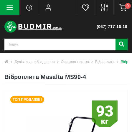
0
(067) 717-16-16
Будівельне обладнання
Дорожня техніка
Віброплити
Віброп
Віброплита Masalta MS90-4
ТОП ПРОДАЖІВ!