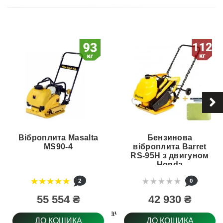
Віброплита Masalta
Бензинова
MS90-4
віброплита Barret
RS-95H з двигуном
Honda
2
0
55 554 ₴
42 930 ₴
Призначення
ДО КОШИКА
ДО КОШИКА