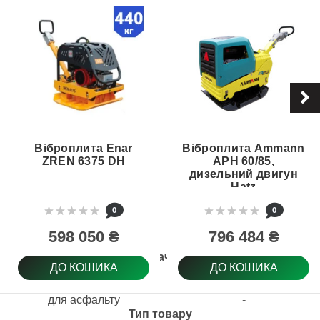
Віброплита Enar
Віброплита Ammann
ZREN 6375 DH
APH 60/85,
дизельний двигун
Hatz
0
0
598 050 ₴
796 484 ₴
Призначення
ДО КОШИКА
ДО КОШИКА
для асфальту
-
Тип товару