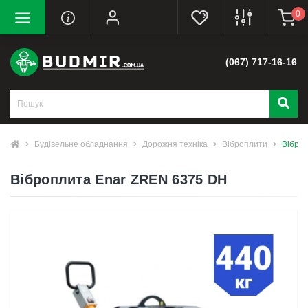
0
(067) 717-16-16
Будівельне обладнання
Дорожня техніка
Віброплити
Вібро
Віброплита Enar ZREN 6375 DH