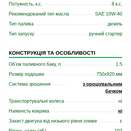
Потужність, к.с.
8 к.с.
Рекомендований тип масла
SAE 10W-40
Тип палива
дизель
Тип запуску
ручний стартер
КОНСТРУКЦІЯ ТА ОСОБЛИВОСТІ
Об'єм паливного баку, л
1.5
Розмір подошви
750х920 мм
Система зрошення
з орошувальним
бачком
Транспортувальні колеса
ні
Наявність коврика
ні
Захист двигуна від низького рівня оливи
є
Рівень шуму (дБ)
107