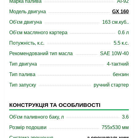
Марка палива
АІ-92
Модель двигуна
GX 160
Об'єм двигуна
163 см.куб..
Об'єм масляного картера
0.6 л
Потужність, к.с.
5.5 к.с.
Рекомендований тип масла
SAE 10W-40
Тип двигуна
4-тактний
Тип палива
бензин
Тип запуску
ручний стартер
КОНСТРУКЦІЯ ТА ОСОБЛИВОСТІ
Об'єм паливного баку, л
3.6
Розмір подошви
755х530 мм
Система зрошення
з орошувальним