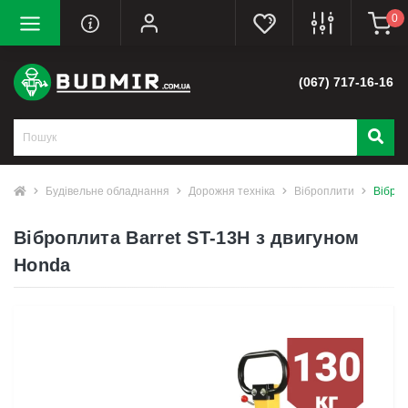
0
(067) 717-16-16
Будівельне обладнання
Дорожня техніка
Віброплити
Віброп
Віброплита Barret ST-13H з двигуном
Honda