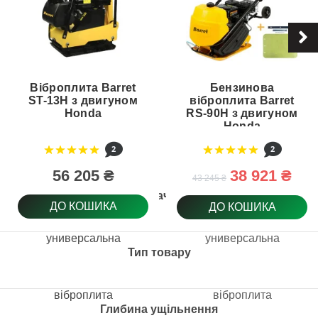
Віброплита Barret
Бензинова
ST-13H з двигуном
віброплита Barret
Honda
RS-90H з двигуном
Honda
2
2
56 205 ₴
38 921 ₴
43 245 ₴
Призначення
ДО КОШИКА
ДО КОШИКА
универсальна
универсальна
Тип товару
віброплита
віброплита
Глибина ущільнення