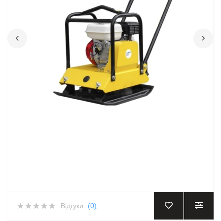
‹
›
Відгуки:
(0)