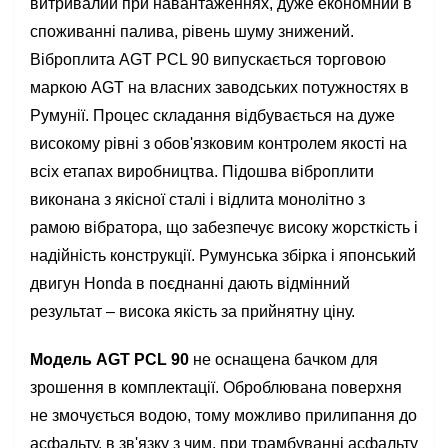
витривалий при навантаженнях, дуже економний в
споживанні палива, рівень шуму знижений.
Віброплита AGT PCL 90 випускається торговою
маркою AGT на власних заводських потужностях в
Румунії. Процес складання відбувається на дуже
високому рівні з обов'язковим контролем якості на
всіх етапах виробництва. Підошва віброплити
виконана з якісної сталі і відлита монолітно з
рамою вібратора, що забезпечує високу жорсткість і
надійність конструкції. Румунська збірка і японський
двигун Honda в поєднанні дають відмінний
результат – висока якість за прийнятну ціну.
Модель AGT PCL 90
не оснащена бачком для
зрошення в комплектації. Оброблювана поверхня
не змочується водою, тому можливо прилипання до
асфальту, в зв'язку з чим, при трамбуванні асфальту