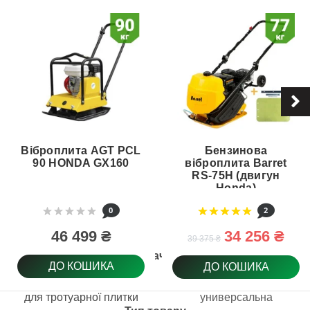
Віброплита AGT PCL
Бензинова
90 HONDA GX160
віброплита Barret
RS-75H (двигун
Honda)
0
2
46 499 ₴
34 256 ₴
39 375 ₴
Призначення
ДО КОШИКА
ДО КОШИКА
для тротуарної плитки
универсальна