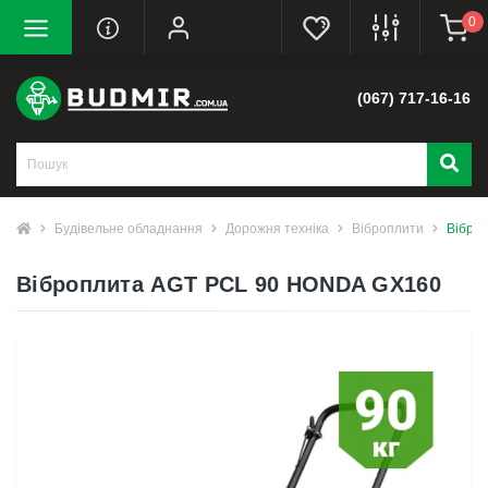
0
(067) 717-16-16
Будівельне обладнання
Дорожня техніка
Віброплити
Вібро
Віброплита AGT PCL 90 HONDA GX160