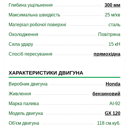
Глибина ущільнення
300 мм
Максимальна швидкість
25 м/хв
Матеріал робочої поверхні
сталь
Охолодження
Повітряна
Сила удару
15 кН
Спосіб пересування
прямохідна
ХАРАКТЕРИСТИКИ ДВИГУНА
Виробник двигуна
Honda
Живлення
бензиновий
Марка палива
АІ-92
Модель двигуна
GX 120
Об'єм двигуна
118 см.куб.