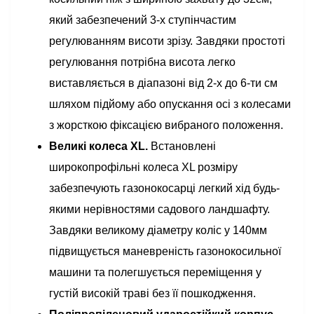
який забезпечений 3-х ступінчастим
регулюванням висоти зрізу. Завдяки простоті
регулювання потрібна висота легко
виставляється в діапазоні від 2-х до 6-ти см
шляхом підйому або опускання осі з колесами
з жорсткою фіксацією вибраного положення.
Великі колеса XL.
Встановлені
широкопрофільні колеса XL розміру
забезпечують газонокосарці легкий хід будь-
якими нерівностями садового ландшафту.
Завдяки великому діаметру коліс у 140мм
підвищується маневреність газонокосильної
машини та полегшується переміщення у
густій високій траві без її пошкодження.