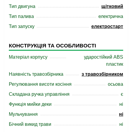
Тип двигуна
щітковий
Тип палива
електрична
Тип запуску
електростарт
КОНСТРУКЦІЯ ТА ОСОБЛИВОСТІ
Матеріал корпусу
ударостійкий ABS
пластик
Наявність травозбірника
з травозбірником
Регулювання висоти косіння
осьова
Складана ручка управління
є
Функція мийки деки
ні
Мульчування
ні
Бічний викид трави
ні