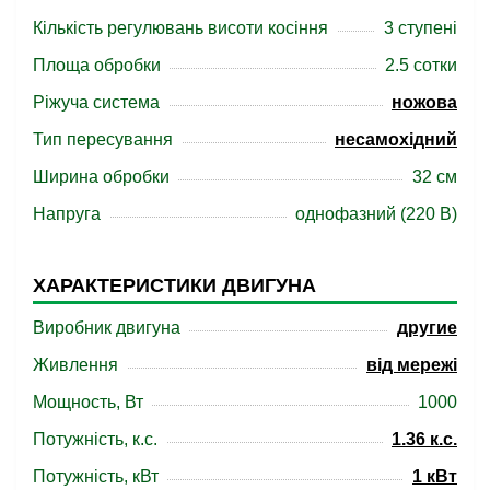
Кількість регулювань висоти косіння
3 ступені
Площа обробки
2.5 сотки
Ріжуча система
ножова
Тип пересування
несамохідний
Ширина обробки
32 cм
Напруга
однофазний (220 В)
ХАРАКТЕРИСТИКИ ДВИГУНА
Виробник двигуна
другие
Живлення
від мережі
Мощность, Вт
1000
Потужність, к.с.
1.36 к.с.
Потужність, кВт
1 кВт