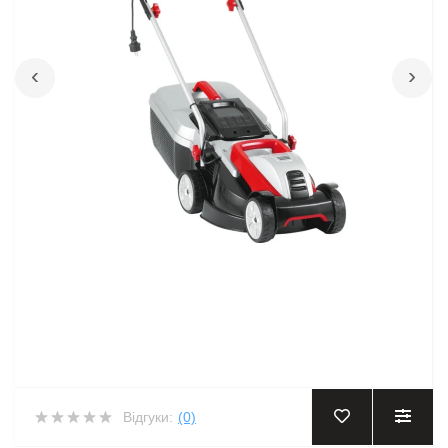
‹
›
Відгуки:
(0)
‹
›