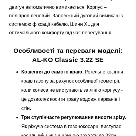
двигун автоматично вимикається. Корпус –
поліпропіленовий. Запобіжний дуговий вимикач із
системою фіксації кабелю. Шини XL для
оптимального комфорту під час пересування.
Особливості та переваги моделі:
AL-KO Classic 3.22 SE
Кошення до самого краю.
Ретельне косіння
країв газону за рахунок особливої геометрії,
коли колеса не виступають за лінію корпусу -
це дозволяє косити траву вздовж парканів і
стін.
Три ступінчасте регулювання висоти зрізу.
Як ріжуча система в газонокосарці виступає
косильний ніж з шириною захвату до 32см,