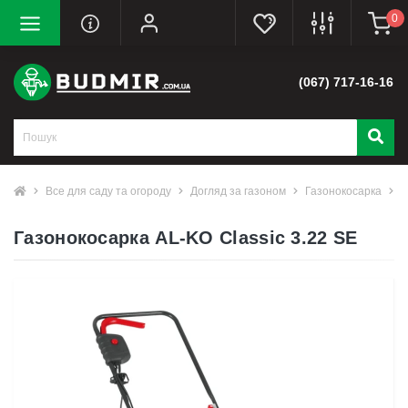
0
(067) 717-16-16
Все для саду та огороду
Догляд за газоном
Газонокосарка
Г
Газонокосарка AL-KO Classic 3.22 SE