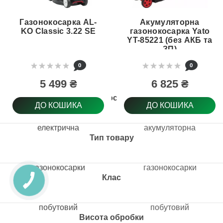
Газонокосарка AL-
Акумуляторна
KO Classic 3.22 SE
газонокосарка Yato
YT-85221 (без АКБ та
ЗП)
0
0
5 499 ₴
6 825 ₴
Тип косарки
ДО КОШИКА
ДО КОШИКА
електрична
акумуляторна
Тип товару
газонокосарки
газонокосарки
Клас
побутовий
побутовий
Висота обробки