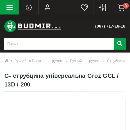
0
(067) 717-16-16
Ручний та Електроінструмент
Ручний інструмент
Струбцина
G- струбцина універсальна Groz GCL /
13D / 200