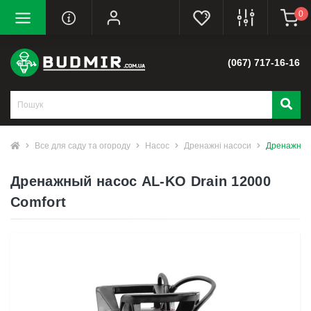
0
(067) 717-16-16
Все для саду та огороду
Насос
Дренажні насоси
Дренажный 
Дренажный насос AL-KO Drain 12000
Comfort