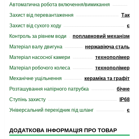
Автоматична робота включення/вимикання
Захист від перевантаження
Так
Захист від сухого ходу
є
Контроль за рівнем води
поплавковий механізм
Матеріал валу двигуна
нержавіюча сталь
Матеріал насосної камери
технополімер
Матеріал робочого колеса
технополімер
Механічне ущільнення
кераміка та графіт
Розташування напірного патрубка
бічне
Ступінь захисту
IP68
Універсальний перехідник під шланг
є
ДОДАТКОВА ІНФОРМАЦІЯ ПРО ТОВАР