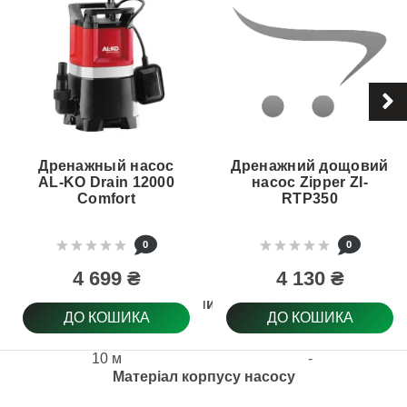
Дренажный насос
Дренажний дощовий
AL-KO Drain 12000
насос Zipper ZI-
Comfort
RTP350
0
0
4 699 ₴
4 130 ₴
Електричний кабель
ДО КОШИКА
ДО КОШИКА
10 м
-
Матеріал корпусу насосу