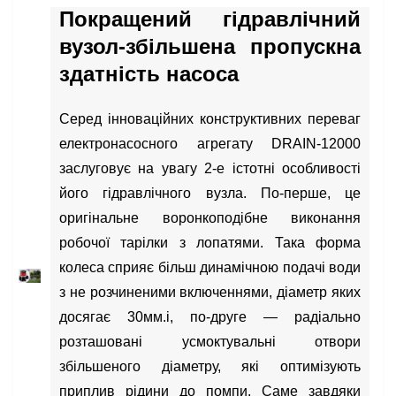
Покращений гідравлічний
вузол-збільшена пропускна
здатність насоса
Серед інноваційних конструктивних переваг
електронасосного агрегату DRAIN-12000
заслуговує на увагу 2-е істотні особливості
його гідравлічного вузла. По-перше, це
оригінальне воронкоподібне виконання
робочої тарілки з лопатями. Така форма
колеса сприяє більш динамічною подачі води
з не розчиненими включеннями, діаметр яких
досягає 30мм.і, по-друге — радіально
розташовані усмоктувальні отвори
збільшеного діаметру, які оптимізують
приплив рідини до помпи. Саме завдяки