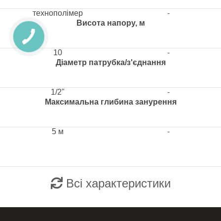
технополімер
-
Висота напору, м
10
-
Діаметр патрубка/з'єднання
1/2"
-
Максимальна глибина занурення
5 м
-
Всі характеристики