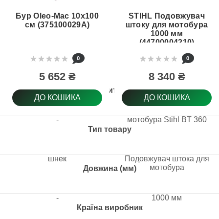
Бур Oleo-Mac 10х100
STIHL Подовжувач
см (375100029A)
штоку для мотобура
1000 мм
(44700004210)
0
0
5 652 ₴
8 340 ₴
Підходить для
ДО КОШИКА
ДО КОШИКА
-
мотобура Stihl BT 360
Тип товару
шнек
Подовжувач штока для
мотобура
Довжина (мм)
-
1000 мм
Країна виробник