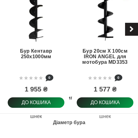
Бур Кентавр
Бур 20см Х 100см
250x1000мм
IRON ANGEL для
мотобура MD3353
0
0
1 955 ₴
1 577 ₴
Тип
ДО КОШИКА
ДО КОШИКА
шнек
шнек
Діаметр бура