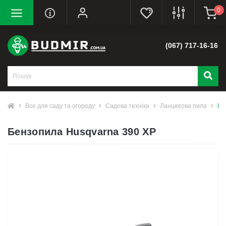
0
(067) 717-16-16
Все для саду та огороду
Садова техніка
Ланцюгова пила
Бе
Бензопила Husqvarna 390 ХР