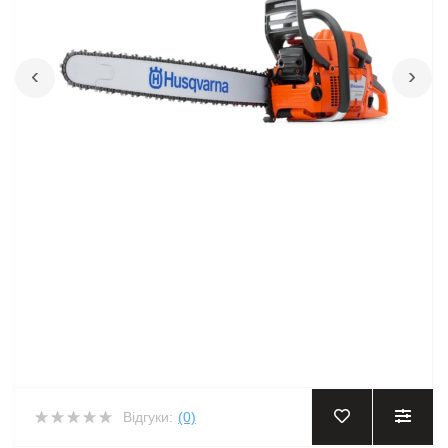
‹
›
Відгуки:
(0)