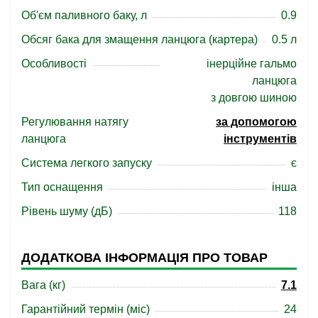
Об'єм паливного баку, л
0.9
Обсяг бака для змащення ланцюга (картера)
0.5 л
Особливості
інерційне гальмо
ланцюга
з довгою шиною
Регулювання натягу
за допомогою
ланцюга
інструментів
Система легкого запуску
є
Тип оснащення
інша
Рівень шуму (дБ)
118
ДОДАТКОВА ІНФОРМАЦІЯ ПРО ТОВАР
Вага (кг)
7.1
Гарантійний термін (міс)
24