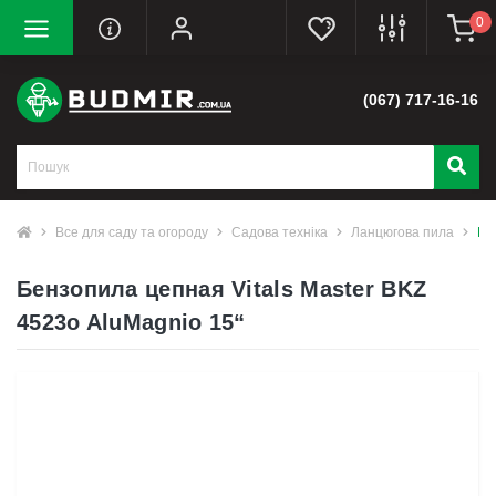
0
(067) 717-16-16
Все для саду та огороду
Садова техніка
Ланцюгова пила
Бе
Бензопила цепная Vitals Master BKZ
4523o AluMagnio 15“