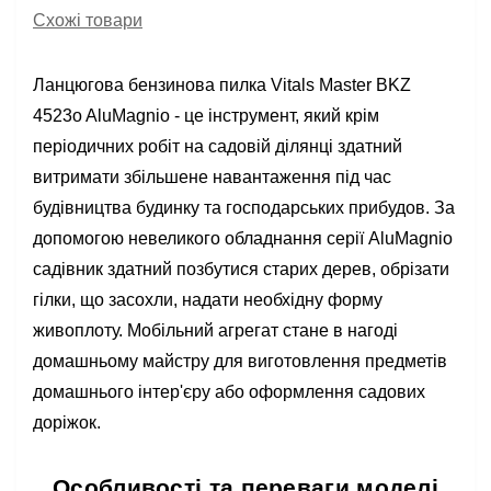
Схожі товари
Ланцюгова бензинова пилка Vitals Master BKZ
4523o AluMagnio - це інструмент, який крім
періодичних робіт на садовій ділянці здатний
витримати збільшене навантаження під час
будівництва будинку та господарських прибудов. За
допомогою невеликого обладнання серії AluMagnio
садівник здатний позбутися старих дерев, обрізати
гілки, що засохли, надати необхідну форму
живоплоту. Мобільний агрегат стане в нагоді
домашньому майстру для виготовлення предметів
домашнього інтер'єру або оформлення садових
доріжок.
Особливості та переваги моделі