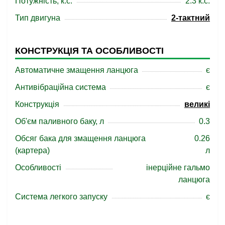
Потужність, к.с.
2.3 к.с.
Тип двигуна
2-тактний
КОНСТРУКЦІЯ ТА ОСОБЛИВОСТІ
Автоматичне змащення ланцюга
є
Антивібраційна система
є
Конструкція
великі
Об'єм паливного баку, л
0.3
Обсяг бака для змащення ланцюга
0.26
(картера)
л
Особливості
інерційне гальмо
ланцюга
Система легкого запуску
є