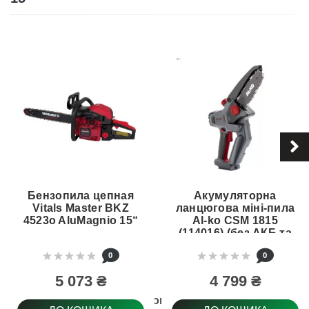
Бензопила цепная
Акумуляторна
Vitals Master BKZ
ланцюгова міні-пила
4523o AluMagnio 15“
Al-ko CSM 1815
(114016) (без АКБ та
ЗП)
0
0
5 073 ₴
4 799 ₴
Тип товару