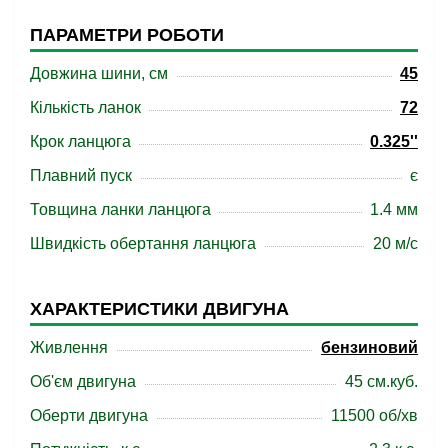
ПАРАМЕТРИ РОБОТИ
Довжина шини, см
45
Кількість ланок
72
Крок ланцюга
0.325''
Плавний пуск
є
Товщина ланки ланцюга
1.4 мм
Швидкість обертання ланцюга
20 м/с
ХАРАКТЕРИСТИКИ ДВИГУНА
Живлення
бензиновий
Об'єм двигуна
45 см.куб.
Оберти двигуна
11500 об/хв