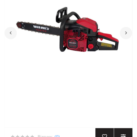
‹
›
Відгуки:
(0)