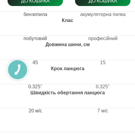
ДО КОШИКА
ДО КОШИКА
бензопила
акумуляторна пилка
Клас
побутовий
професійний
Довжина шини, см
45
15
Крок ланцюга
0.325''
0.325''
Швидкість обертання ланцюга
20 м/с
7 м/с