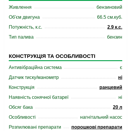
Живлення
бензиновий
Об'єм двигуна
66.5 см.куб.
Потужність, к.с.
2.9 к.с.
Тип палива
бензин
КОНСТРУКЦІЯ ТА ОСОБЛИВОСТІ
Антивібраційна система
є
Датчик тиску/манометр
ні
Конструкція
ранцевий
Наявність сонячної батареї
ні
Обсяг бака
20 л
Особливості
нагнітальний насос
Розпилювані препарати
порошкові препарати