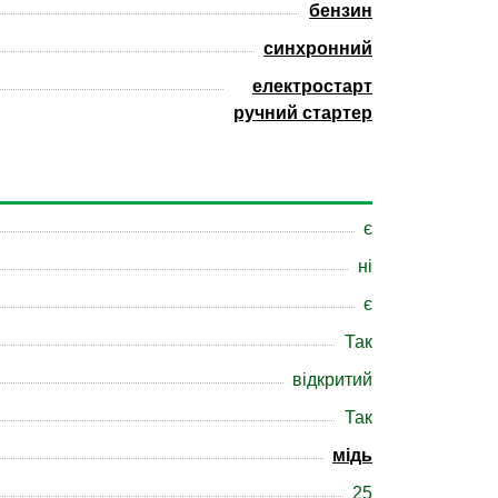
бензин
синхронний
електростарт
ручний стартер
є
ні
є
Так
відкритий
Так
мідь
25