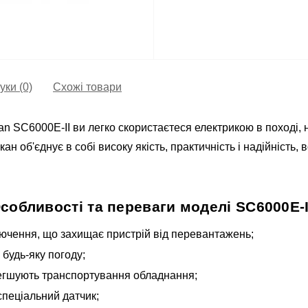
уки (0)
Схожі товари
 SC6000E-II ви легко скористаєтеся електрикою в поході, н
ан об'єднує в собі високу якість, практичність і надійність
собливості та переваги моделі SC6000E-I
ючення, що захищає пристрій від перевантажень;
 будь-яку погоду;
легшують транспортування обладнання;
спеціальний датчик;