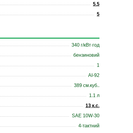
5.5
5
340 г/кВт·год
бензиновий
1
АІ-92
389 см.куб..
1.1 л
13 к.c.
SAE 10W-30
4-тактний