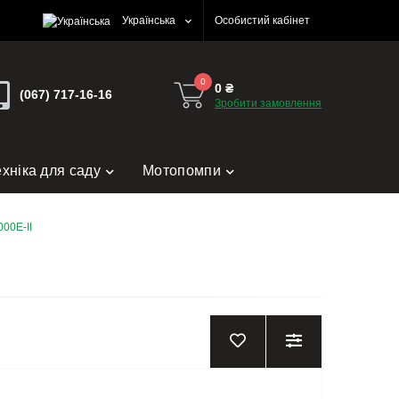
Українська
Особистий кабінет
0
0 ₴
(067) 717-16-16
Зробити замовлення
ехніка для саду
Мотопомпи
00E-II