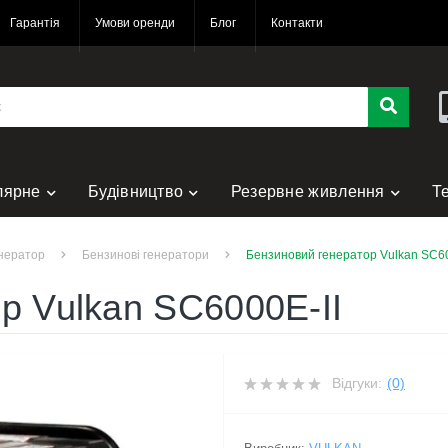
Гарантія
Умови оренди
Блог
Контакти
лярне
Будівництво
Резервне живлення
Т
нт
нератор
Бензинові генератори
Бензиновий генератор Vulkan SC60
р Vulkan SC6000E-II
Відгуки:
(0)