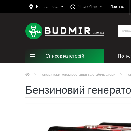
Наша адреса
Час роботи
Про нас
Список категорій
Попу
Ремо
Генератори, електростанції та стабілізатори
Ге
Бензиновий генерато