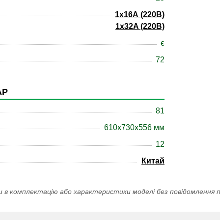
1x16А (220В)
1x32A (220В)
є
72
АР
81
610x730x556 мм
12
Китай
и в комплектацію або характеристики моделі без повідомлення п