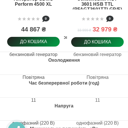
Perform 4500 XL
3601 HSB TTL
(PFAGT3601TTLGP/E)
0
0
44 867 ₴
32 979 ₴
33 999 ₴
Тип товару
ДО КОШИКА
ДО КОШИКА
бензиновий генератор
бензиновий генератор
Охолодження
Повітряна
Повітряна
Час безперервної роботи (год)
11
11
Напруга
однофазний (220 В)
однофазний (220 В)