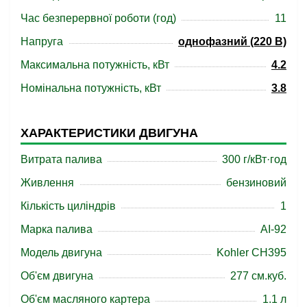
Час безперервної роботи (год)
11
Напруга
однофазний (220 В)
Максимальна потужність, кВт
4.2
Номінальна потужність, кВт
3.8
ХАРАКТЕРИСТИКИ ДВИГУНА
Витрата палива
300 г/кВт·год
Живлення
бензиновий
Кількість циліндрів
1
Марка палива
АІ-92
Модель двигуна
Kohler CH395
Об'єм двигуна
277 см.куб.
Об'єм масляного картера
1.1 л