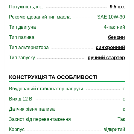
Потужність, к.с.
9.5 к.с.
Рекомендований тип масла
SAE 10W-30
Тип двигуна
4-тактний
Тип палива
бензин
Тип альтернатора
синхронний
Тип запуску
ручний стартер
КОНСТРУКЦІЯ ТА ОСОБЛИВОСТІ
Вбудований стабілізатор напруги
є
Вихід 12 В
є
Датчик рівня палива
є
Захист від перевантаження
Так
Корпус
відкритий