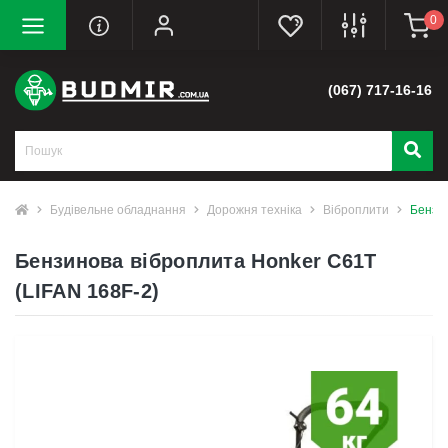
0
(067) 717-16-16
Будівельне обладнання
Дорожня техніка
Віброплити
Бензин
Бензинова віброплита Honker C61T
(LIFAN 168F-2)