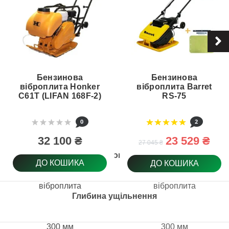
Бензинова
Бензинова
віброплита Honker
віброплита Barret
C61T (LIFAN 168F-2)
RS-75
0
2
32 100 ₴
23 529 ₴
27 045 ₴
Тип товару
ДО КОШИКА
ДО КОШИКА
віброплита
віброплита
Глибина ущільнення
300 мм
300 мм