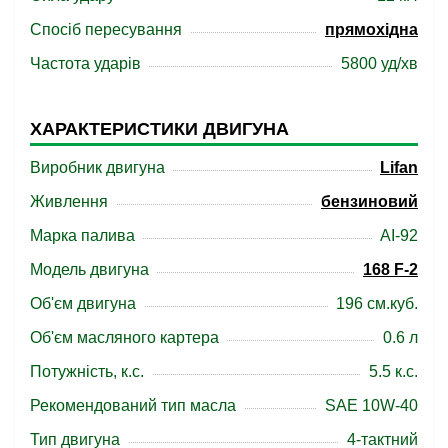
Спосіб пересування
прямохідна
Частота ударів
5800 уд/хв
ХАРАКТЕРИСТИКИ ДВИГУНА
Виробник двигуна
Lifan
Живлення
бензиновий
Марка палива
АІ-92
Модель двигуна
168 F-2
Об'єм двигуна
196 см.куб.
Об'єм масляного картера
0.6 л
Потужність, к.с.
5.5 к.с.
Рекомендований тип масла
SAE 10W-40
Тип двигуна
4-тактний