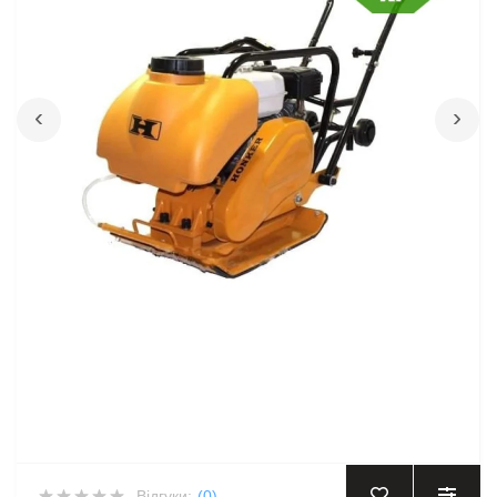
‹
›
Відгуки:
(0)