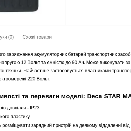
уки (0)
Схожі товари
ого заряджання акумуляторних батарей транспортних засобі
напругою 12 Вольт та ємністю до 90 Ач. Може виконувати з
ої техніки. Найчастіше застосовується власниками транспор
ектромережі 220 Вольт.
ивості та переваги моделі: Deca STAR MA
ів довкілля - IP23.
кого пластику.
ь розміщувати зарядний пристрій на деякому віддаленні від