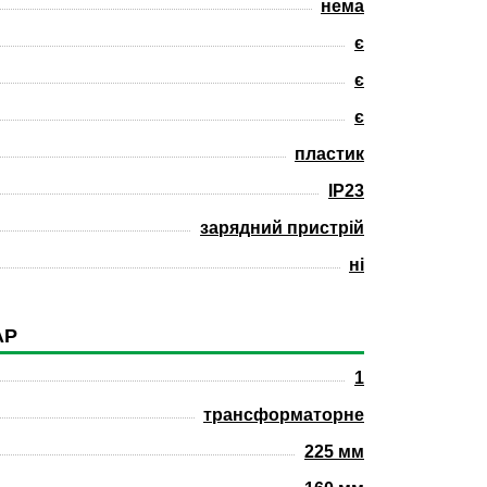
нема
є
є
є
пластик
IP23
зарядний пристрій
ні
АР
1
трансформаторне
225 мм