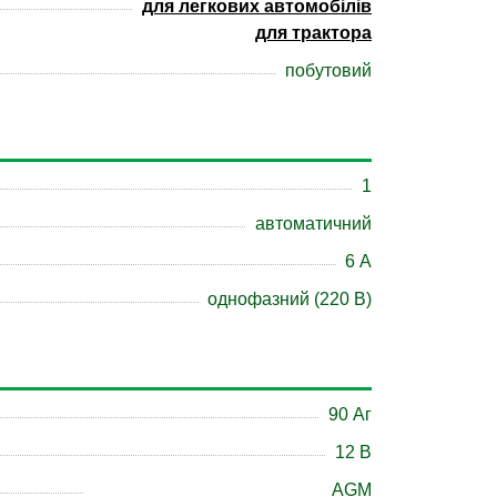
для легкових автомобілів
для трактора
побутовий
1
автоматичний
6 А
однофазний (220 В)
90 Аг
12 В
AGM