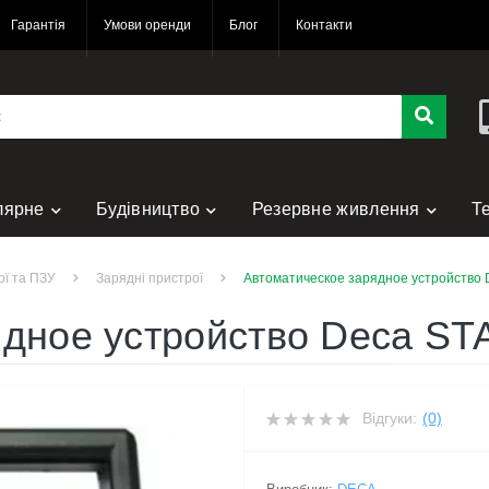
Гарантія
Умови оренди
Блог
Контакти
лярне
Будівництво
Резервне живлення
Т
нт
ої та ПЗУ
Зарядні пристрої
Автоматическое зарядное устройство 
ядное устройство Deca ST
Відгуки:
(0)