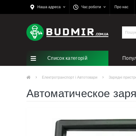
Наша адреса
Час роботи
Про нас
Список категорій
Попу
Ремо
Електротранспорт і Автотовари
Зарядні пристр
Автоматическое зар