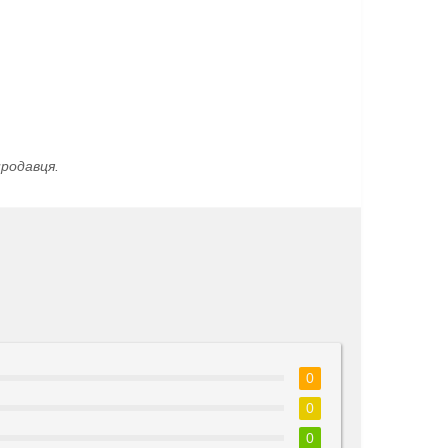
родавця.
0
0
0