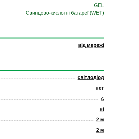
GEL
Свинцево-кислотні батареї (WET)
від мережі
світлодіод
нет
є
ні
2 м
2 м