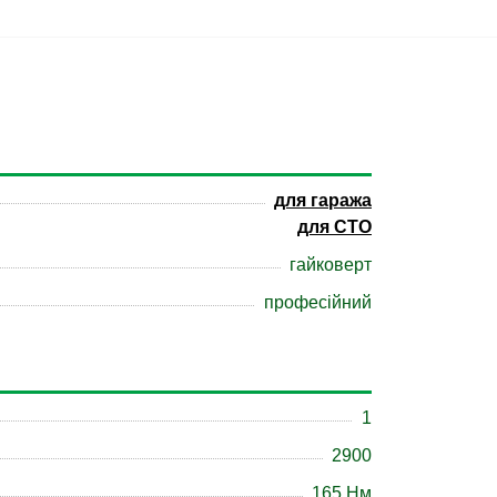
для гаража
для СТО
гайковерт
професійний
1
2900
165 Нм