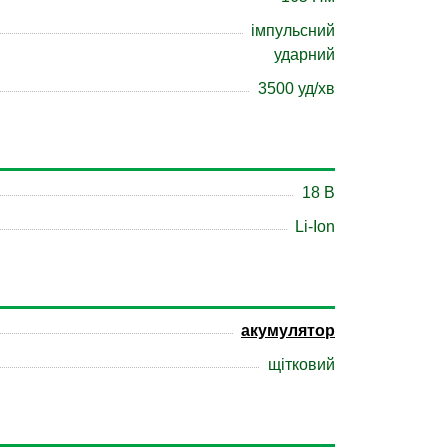
імпульсний
ударний
3500 уд/хв
18 B
Li-Ion
акумулятор
щітковий