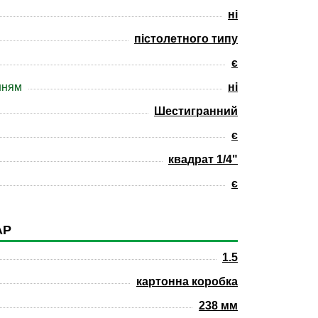
ні
пістолетного типу
є
нням
ні
Шестигранний
є
квадрат 1/4"
є
АР
1.5
картонна коробка
238 мм