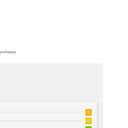
родавця.
0
0