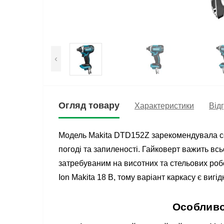
‹
Огляд товару
Характеристики
Відг
Модель Makita DTD152Z зарекомендувала себ
погоді та запиленості. Гайковерт важить всь
затребуваним на висотних та стельових роб
Ion Makita 18 В, тому варіант каркасу є виг
Особливос