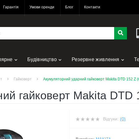
Гарантія
Умови оренди
Блог
Контакти
лярне
Будівництво
Резервне живлення
Т
нт
нт
Гайковерт
Акумуляторний ударний гайковерт Makita DTD 152 Z (
ий гайковерт Makita DTD 1
Відгуки:
(0)