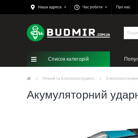
Наша адреса
Час роботи
Про нас
Список категорій
Попу
Ремо
Ручний та Електроінструмент
Електроінструме
Акумуляторний ударн