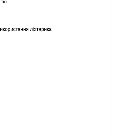
стю
використання ліхтарика