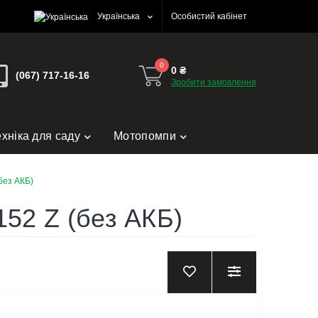
Українська
Особистий кабінет
0
0 ₴
(067) 717-16-16
Зробити замовлення
ехніка для саду
Мотопомпи
без АКБ)
52 Z (без АКБ)