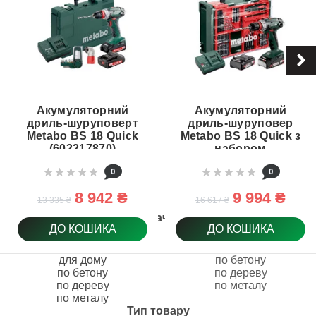
Акумуляторний
Акумуляторний
дриль-шуруповерт
дриль-шуруповер
Metabo BS 18 Quick
Metabo BS 18 Quick з
(602217870)
набором
інструментів
0
0
(602217710)
8 942 ₴
9 994 ₴
13 335 ₴
16 617 ₴
Призначення
ДО КОШИКА
ДО КОШИКА
для дому
по бетону
по бетону
по дереву
по дереву
по металу
по металу
Тип товару