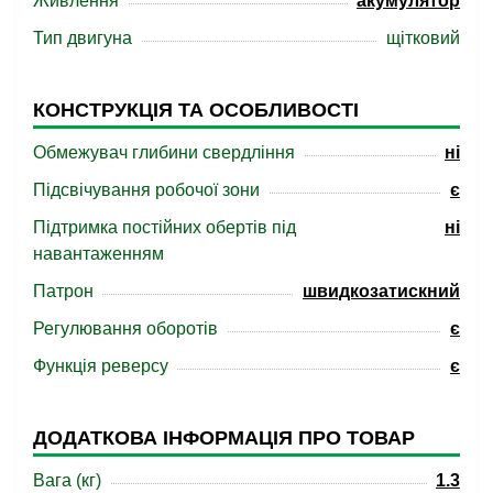
Живлення
акумулятор
Тип двигуна
щітковий
КОНСТРУКЦІЯ ТА ОСОБЛИВОСТІ
Обмежувач глибини свердління
ні
Підсвічування робочої зони
є
Підтримка постійних обертів під
ні
навантаженням
Патрон
швидкозатискний
Регулювання оборотів
є
Функція реверсу
є
ДОДАТКОВА ІНФОРМАЦІЯ ПРО ТОВАР
Вага (кг)
1.3