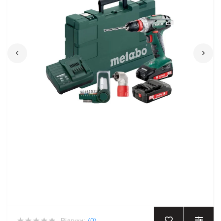
‹
›
Відгуки:
(0)