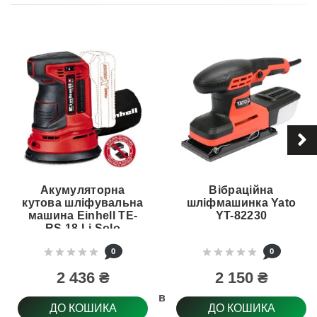
Акумуляторна
Вібраційна
кутова шліфувальна
шліфмашинка Yato
машина Einhell TE-
YT-82230
RS 18 Li Solo
0
0
2 436 ₴
2 150 ₴
Довжина шліфувальної стрічки
ДО КОШИКА
ДО КОШИКА