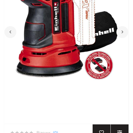
‹
›
Відгуки:
(0)