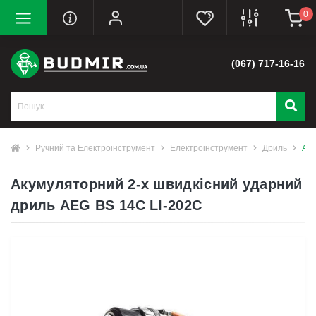
0
(067) 717-16-16
Ручний та Електроінструмент
Електроінструмент
Дриль
Аку
Акумуляторний 2-х швидкісний ударний
дриль AEG BS 14C LI-202C