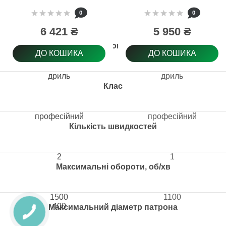
(без акумулятора та
0
0
ЗП)
6 421 ₴
5 950 ₴
Тип товару
ДО КОШИКА
ДО КОШИКА
дриль
дриль
Клас
професійний
професійний
Кількість швидкостей
2
1
Максимальні обороти, об/хв
1500
1100
400
Максимальний діаметр патрона