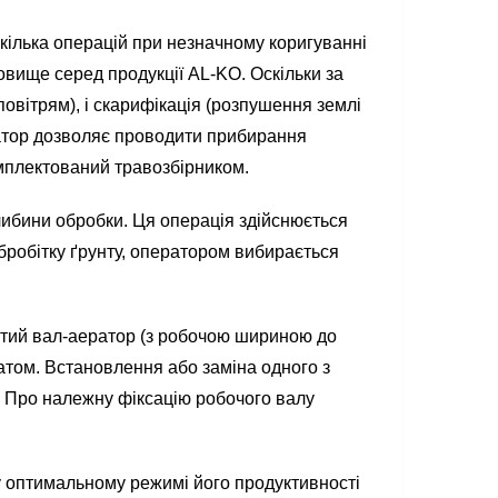
ілька операцій при незначному коригуванні
вище серед продукції AL-KO. Оскільки за
овітрям), і скарифікація (розпушення землі
ратор дозволяє проводити прибирання
мплектований травозбірником.
бини обробки. Ця операція здійснюється
бробітку ґрунту, оператором вибирається
тий вал-аератор (з робочою шириною до
том. Встановлення або заміна одного з
. Про належну фіксацію робочого валу
оптимальному режимі його продуктивності