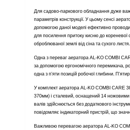
Для садово-паркового обладнання дуже важ
параметрів конструкції. У цьому сенсі ае
допомогою даної моделі ефективно проводить
для посилення притоку кисню до кореневої 
оброблюваної землі від сіна та сухого ли
Одна з переваг аератора AL-KO COMBI CAR
за допомогою ергономічного перемикача, ро
одна з п'яти позицій робочої глибини. П'ят
У комплект аератора AL-KO COMBI CARE 38
370мм) і сталевий, оснащений 14 ножовими 
валів здійснюється без додаткового інструм
повідомляє індикаторний пристрій, що знач
Важливою перевагою аератора AL-KO COMBI