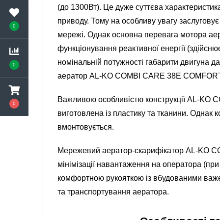
(до 1300Вт). Це дуже суттєва характеристик
приводу. Тому на особливу увагу заслуговує
0
мережі. Однак основна перевага мотора 
функціонування реактивної енергії (здійсн
номінальній потужності габарити двигуна дан
0
аератор AL-KO COMBI CARE 38E COMFORT пр
Важливою особливістю конструкції AL-KO CO
0
виготовлена із пластику та тканини. Однак
вмонтовується.
Мережевий аератор-скарифікатор AL-KO CO
мінімізації навантаження на оператора (пр
комфортною рукояткою із вбудованими важеля
та транспортування аератора.