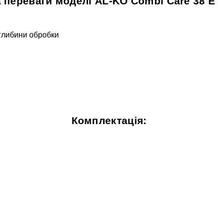
 переваги моделі AL-KO Combi Care 38 E C
глибини обробки
Комплектація: