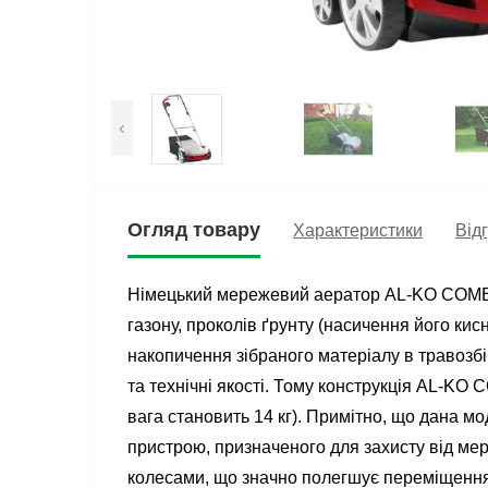
‹
Огляд товару
Характеристики
Відг
Німецький мережевий аератор AL-KO COMB
газону, проколів ґрунту (насичення його кис
накопичення зібраного матеріалу в травозбі
та технічні якості. Тому конструкція AL-KO
вага становить 14 кг). Примітно, що дана 
пристрою, призначеного для захисту від м
колесами, що значно полегшує переміщення