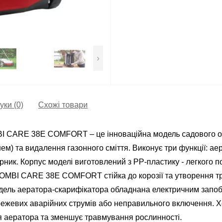
›
уки (0)
Схожі товари
I CARE 38E COMFORT – це інноваційна модель садового о
нем) та видалення газонного сміття. Виконує три функції: ае
рник. Корпус моделі виготовлений з РР-пластику - легкого по
 COMBI CARE 38E COMFORT стійка до корозії та утворення тр
модель аератора-скарифікатора обладнана електричним запо
ережевих аварійних струмів або неправильного включення.
 аератора та зменшує травмування рослинності.