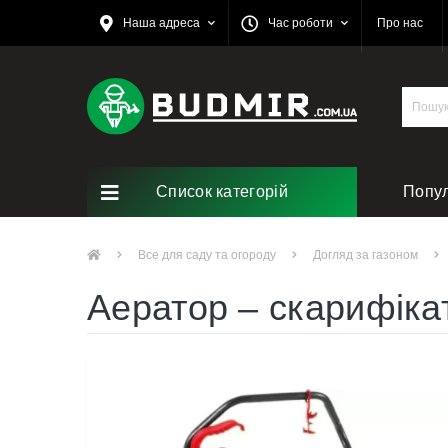
Наша адреса
Час роботи
Про нас
Список категорій
Попу
Ремо
Все для саду та огороду
Догляд за газоном
Аератор – скарифікат