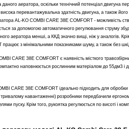
а даного аератора, оскільки технічний потенціал двигуна 
 висока перевантажувальна здатність двигуна, а також його 
аератора AL-KO COMBI CARE 38E COMFORT - можливість ст
юється за допомогою автоматичного регулювання струму збу
ого аератора менші, а ККД значно вищі, ніж у аналогів. Крім
ацює з мінімальними показниками шуму, а також без шкід
MBI CARE 38E COMFORT є наявність місткого травозбірника
 компактно наповнюється рослинним матеріалом до 55дм3 і д
MBI CARE 38E COMFORT ідеально підходить для обробки 
и тривалому навантаженні) розробники передбачили ергономі
ми пуску. Крім того, рукоятка регулюється по висоті і ком