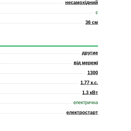
несамохідний
є
36 см
другие
від мережі
1300
1.77 к.с.
1.3 кВт
електрична
електростарт