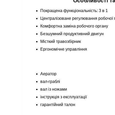
Особливості та
Покращена функціональність: 3 в 1
Централізоване регулювання робочої 
Комфортна заміна робочого органу
Безшумний продуктивний двигун
Місткий травозбірник
Ергономічне управління
Аератор
вал-граблі
вал із ножами
інструкція з експлуатації
гарантійний талон