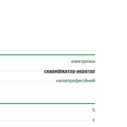
електрична
скарифікатор-аератор
напівпрофесійний
5
є