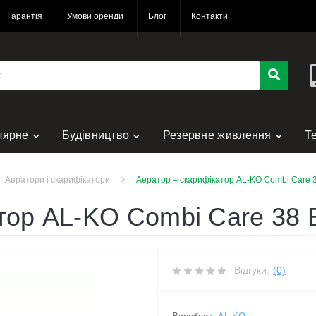
Гарантія
Умови оренди
Блог
Контакти
лярне
Будівництво
Резервне живлення
Т
нт
Аератори і скарифікатори
Аератор – скарифікатор AL-KO Combi Care 38
ор AL-KO Combi Care 38 E 
Відгуки:
(0)