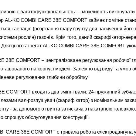
ливою є багатофункціональність — можливість виконувати к
ратор AL-KO COMBI CARE 38E COMFORT займає помітне стано
ся і аерація (розрізання шару ґрунту для насичення його п
системи рослин) газонів. Крім того, даний скарифікатор-ае
стя. Для цього агрегат AL-KO COMBI CARE 38E COMFORT уко
E 38E COMFORT – централізоване регулювання робочої гли
зташованого на корпусі моделі. Залежно від виду та умов о
ирівневе регулювання глибини обробітку
E COMFORT входить два змінні вали: 24-пружинний зубчас
лезами вал-розпушувач (скарифікатор) з номінальним захва
енту - за допомогою гвинта затискача з накатаною головкою
но спрощує обслуговування конструкції.
 CARE 38E COMFORT є тривала робота електродвигуна у 