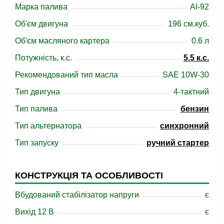
Марка палива
АІ-92
Об'єм двигуна
196 см.куб.
Об'єм масляного картера
0.6 л
Потужність, к.с.
5.5 к.с.
Рекомендований тип масла
SAE 10W-30
Тип двигуна
4-тактний
Тип палива
бензин
Тип альтернатора
синхронний
Тип запуску
ручний стартер
КОНСТРУКЦІЯ ТА ОСОБЛИВОСТІ
Вбудований стабілізатор напруги
є
Вихід 12 В
є