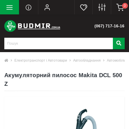
0
(067) 717-16-16
Електротранспорт і Автотовари
Автообладнання
Автомобільні
Акумуляторний пилосос Makita DCL 500
Z