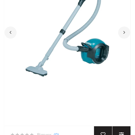
‹
›
Відгуки:
(0)