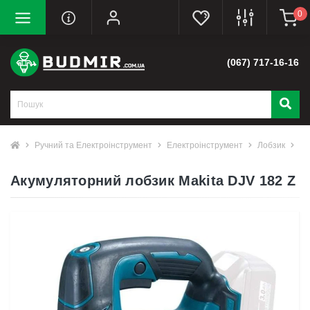
0
(067) 717-16-16
Ручний та Електроінструмент
Електроінструмент
Лобзик
Ак
Акумуляторний лобзик Makita DJV 182 Z