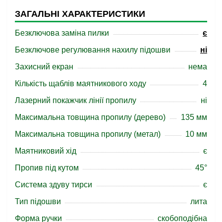
ЗАГАЛЬНІ ХАРАКТЕРИСТИКИ
Безключова заміна пилки
є
Безключове регулювання нахилу підошви
ні
Захисний екран
нема
Кількість щаблів маятникового ходу
4
Лазерний покажчик лінії пропилу
ні
Максимальна товщина пропилу (дерево)
135 мм
Максимальна товщина пропилу (метал)
10 мм
Маятниковий хід
є
Пропив під кутом
45°
Система здуву тирси
є
Тип підошви
лита
Форма ручки
скобоподібна