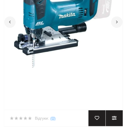
‹
›
Відгуки:
(0)