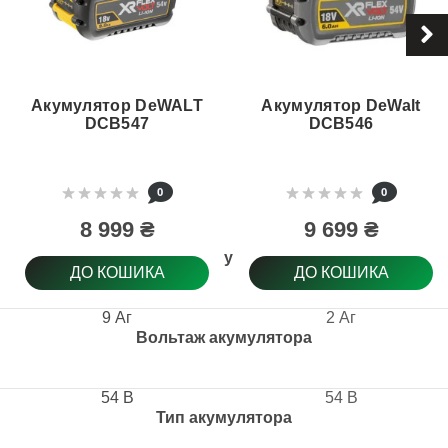
Акумулятор DeWALT
Акумулятор DeWalt
DCB547
DCB546
0
0
8 999 ₴
9 699 ₴
Ємність акумулятора
ДО КОШИКА
ДО КОШИКА
9 Аг
2 Аг
Вольтаж акумулятора
54 В
54 В
Тип акумулятора