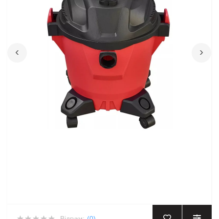
‹
›
Відгуки:
(0)