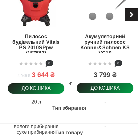
Пилосос
Акумуляторний
будівельний Vitals
ручний пилосос
PS 2010SPpw
Konner&Sohnen KS
(157567)
VC10
0
0
3 644 ₴
3 799 ₴
4 049 ₴
Об'єм контейнера
ДО КОШИКА
ДО КОШИКА
20 л
-
Тип збирання
вологе прибирання
-
сухе прибирання
Тип товару