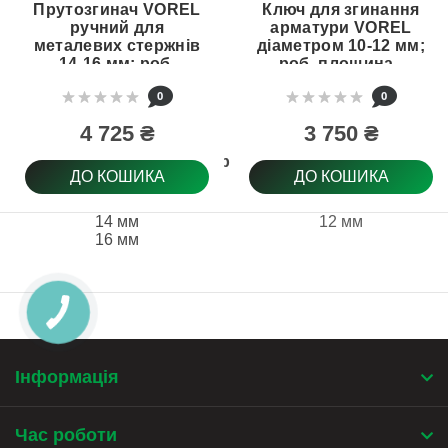
Прутозгинач VOREL
Ключ для згинання
ручний для
арматури VOREL
металевих стержнів
діаметром 10-12 мм;
14-16 мм; роб.
роб. площина -
площина- 25х16х6
25х16х6 мм (49801)
0
0
мм (49802)
4 725 ₴
3 750 ₴
Діаметр труби
ДО КОШИКА
ДО КОШИКА
14 мм
12 мм
16 мм
Інформація
Час роботи