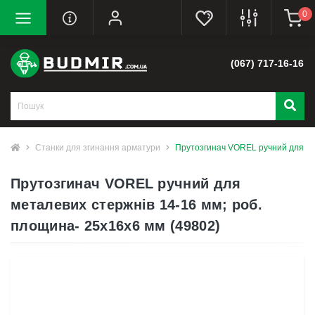
0
(067) 717-16-16
Станки для згинання арматури
Прутозгинач VOREL ручний для мет
Прутозгинач VOREL ручний для
металевих стержнів 14-16 мм; роб.
площина- 25х16х6 мм (49802)