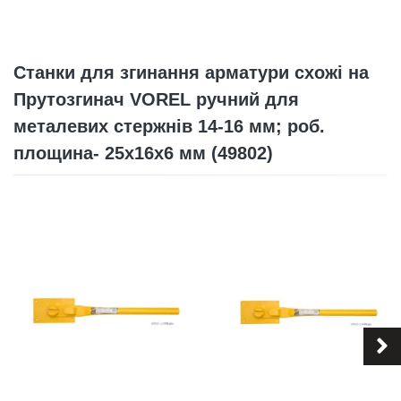
Станки для згинання арматури схожі на
Прутозгинач VOREL ручний для
металевих стержнів 14-16 мм; роб.
площина- 25х16х6 мм (49802)